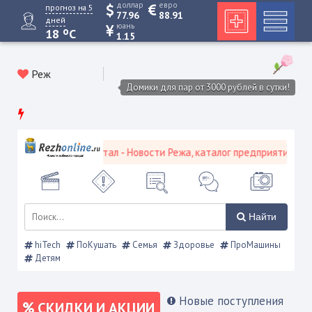
доллар
евро
прогноз на 5
77.96
88.91
дней
юань
o
18
C
1.15
Реж
Домики для пар от 3000 рублей в сутки!
ской городской портал - Новости Режа, каталог предприятий, объя
Найти
hiTech
ПоКушать
Семья
Здоровье
ПроМашины
Детям
Новые поступления
СКИДКИ И АКЦИИ