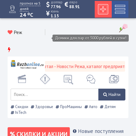
доллар
евро
прогноз на 5
77.96
88.91
дней
юань
o
24
C
1.15
Реж
Домики для пар от 3000 рублей в сутки!
вской городской портал - Новости Режа, каталог предприятий, объя
Найти
Скидки
Здоровье
ПроМашины
Авто
Детям
hiTech
Новые поступления
СКИДКИ И АКЦИИ