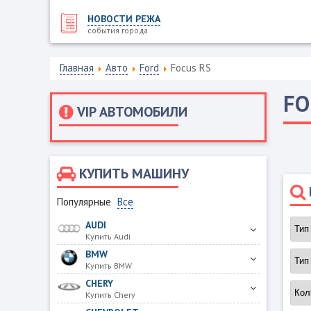
НОВОСТИ РЕЖА
события города
Главная
Авто
Ford
Focus RS
F
VIP АВТОМОБИЛИ
КУПИТЬ МАШИНУ
Популярные
Все
AUDI
Купить Audi
BMW
Купить BMW
CHERY
Купить Chery