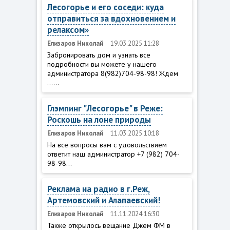
Лесогорье и его соседи: куда
отправиться за вдохновением и
релаксом»
Елизаров Николай
19.03.2025 11:28
Забронировать дом и узнать все
подробности вы можете у нашего
администратора 8(982)704-98-98! Ждем
......
Глэмпинг "Лесогорье" в Реже:
Роскошь на лоне природы
Елизаров Николай
11.03.2025 10:18
На все вопросы вам с удовольствием
ответит наш администратор +7 (982) 704-
98-98...
Реклама на радио в г.Реж,
Артемовский и Алапаевский!
Елизаров Николай
11.11.2024 16:30
Также открылось вещание Джем ФМ в