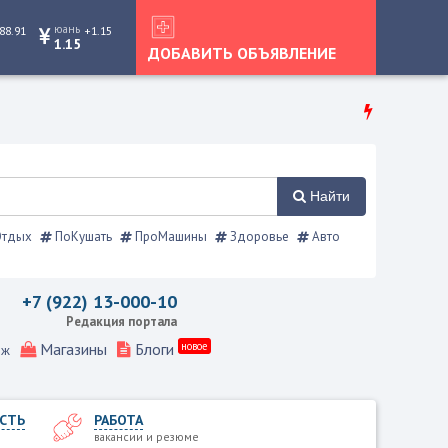
юань
88.91
+1.15
1.15
ДОБАВИТЬ ОБЪЯВЛЕНИЕ
Найти
тдых
ПоКушать
ПроМашины
Здоровье
Авто
 Режевской справочник
+7 (922) 13-000-10
Редакция портала
Магазины
Блоги
новое
еж
СТЬ
РАБОТА
вакансии и резюме