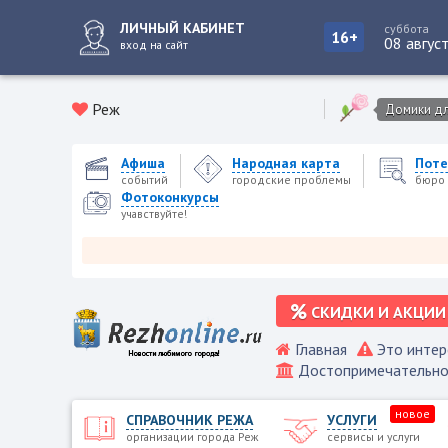
ЛИЧНЫЙ КАБИНЕТ
суббота
16+
08 авгус
вход на сайт
Реж
Домики для
Афиша
Народная карта
Поте
событий
городские проблемы
бюро 
Фотоконкурсы
учавствуйте!
Режев
СКИДКИ И АКЦИИ
Главная
Это интер
Достопримечательно
новое
СПРАВОЧНИК РЕЖА
УСЛУГИ
организации города Реж
сервисы и услуги