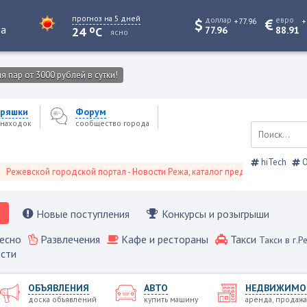
прогноз на 5 дней
доллар
евро
+77.96
+
o
та
24
C
77.96
88.91
ясно
 пар от 3000 рублей в сутки!
ряшки
Форум
находок
сообщество города
hiTech
О
ской городской портал - Новости Режа, каталог предприятий, объявления,
Новые поступления
Конкурсы и розыгрыши
есно
Развлечения
Кафе и рестораны
Такси
Такси в г.Р
сти
ОБЪЯВЛЕНИЯ
АВТО
НЕДВИЖИМО
доска объявлений
купить машину
аренда, продажа