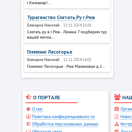
г.Качканар!...
Турагенство Слетать.Ру г.Реж
Елизаров Николай
11.11.2024 16:18
Слетать ру в г.Реж - Ленина 7 подберем тур
вашей мечты...
Глэмпинг Лесогорье
Елизаров Николай
11.11.2024 16:02
Глэмпинг Лесогорье - Реж Малиновая д.1...
О ПОРТАЛЕ
НА
О нас
Орган
Политика конфиденциальности
Новос
Обработка персональных данных
Интер
Обратная связь
Дост