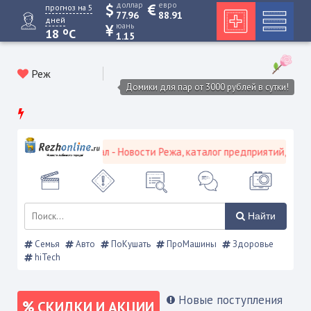
доллар
евро
прогноз на 5
77.96
88.91
дней
юань
o
18
C
1.15
Реж
Домики для пар от 3000 рублей в сутки!
ой городской портал - Новости Режа, каталог предприятий, объявл
Найти
Семья
Авто
ПоКушать
ПроМашины
Здоровье
hiTech
Новые поступления
СКИДКИ И АКЦИИ