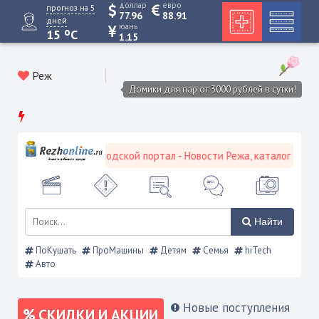
доллар
евро
прогноз на 5
77.96
88.91
дней
юань
o
15
C
1.15
Реж
Домики для пар от 3000 рублей в сутки!
Режевской городской портал - Новости Режа, каталог предпри
Найти
ПоКушать
ПроМашины
Детям
Семья
hiTech
Авто
Новые поступления
СКИДКИ И АКЦИИ