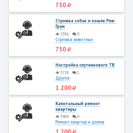
750
Стрижка собак и кошек Реж-
Грум
2586
0
Стрижка животных
750
Настройка спутникового ТВ
3718
1
Другое
1 200
Капитальный ремонт
квартиры
3484
0
Ремонт квартир и домов
1 200