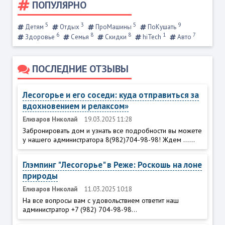
ПОПУЛЯРНО
5
3
5
9
Детям
Отдых
ПроМашины
ПоКушать
6
8
8
1
7
Здоровье
Семья
Скидки
hiTech
Авто
ПОСЛЕДНИЕ ОТЗЫВЫ
Лесогорье и его соседи: куда отправиться за
вдохновением и релаксом»
Елизаров Николай
19.03.2025 11:28
Забронировать дом и узнать все подробности вы можете
у нашего администратора 8(982)704-98-98! Ждем ......
Глэмпинг "Лесогорье" в Реже: Роскошь на лоне
природы
Елизаров Николай
11.03.2025 10:18
На все вопросы вам с удовольствием ответит наш
администратор +7 (982) 704-98-98...