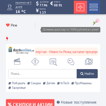
доллар
евро
прогноз на 5
77.96
88.91
дней
юань
o
16
C
1.15
Реж
Домики для пар от 3000 рублей в сутки!
ежевской городской портал - Новости Режа, каталог предприятий, 
Найти
ПоКушать
Скидки
Детям
hiTech
ПроМашины
Здоровье
Новые поступления
СКИДКИ И АКЦИИ