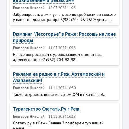
вдохновением и релаксом»
Елизаров Николай
19.03.2025 11:28
Забронировать дом и узнать все подробности вы можете
у нашего администратора 8(982)704-98-98! Ждем ......
Глэмпинг "Лесогорье" в Реже: Роскошь на лоне
природы
Елизаров Николай
11.03.2025 10:18
На все вопросы вам с удовольствием ответит наш
администратор +7 (982) 704-98-98...
Реклама на радио в г.Реж, Артемовский и
Алапаевский!
Елизаров Николай
11.11.2024 16:30
Также открылось вещание Джем ФМ в г.Качканар!...
Турагенство Слетать.Ру г.Реж
Елизаров Николай
11.11.2024 16:18
Слетать ру в г.Реж - Ленина 7 подберем тур вашей
мечты...