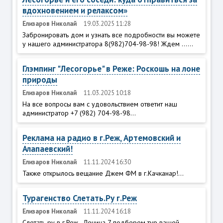
вдохновением и релаксом»
Елизаров Николай
19.03.2025 11:28
Забронировать дом и узнать все подробности вы можете
у нашего администратора 8(982)704-98-98! Ждем ......
Глэмпинг "Лесогорье" в Реже: Роскошь на лоне
природы
Елизаров Николай
11.03.2025 10:18
На все вопросы вам с удовольствием ответит наш
администратор +7 (982) 704-98-98...
Реклама на радио в г.Реж, Артемовский и
Алапаевский!
Елизаров Николай
11.11.2024 16:30
Также открылось вещание Джем ФМ в г.Качканар!...
Турагенство Слетать.Ру г.Реж
Елизаров Николай
11.11.2024 16:18
Слетать ру в г.Реж - Ленина 7 подберем тур вашей