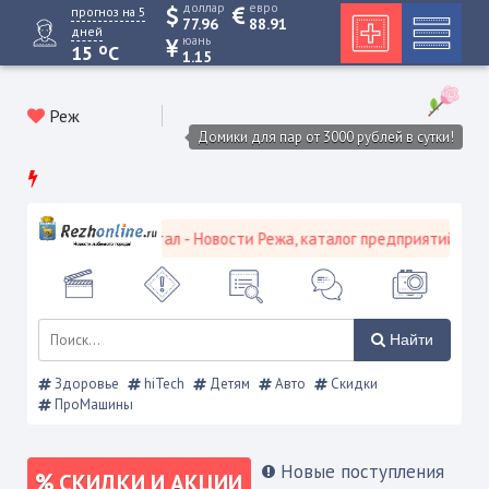
доллар
евро
прогноз на 5
77.96
88.91
дней
юань
o
15
C
1.15
Реж
Домики для пар от 3000 рублей в сутки!
ской городской портал - Новости Режа, каталог предприятий, объя
Найти
Здоровье
hiTech
Детям
Авто
Скидки
ПроМашины
Новые поступления
СКИДКИ И АКЦИИ