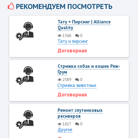
РЕКОМЕНДУЕМ ПОСМОТРЕТЬ
Тату × Пирсинг | Alliance
Quality
1566
0
Тату и пирсинг
Договорная
Стрижка собак и кошек Реж-
Грум
2589
0
Стрижка животных
Договорная
Ремонт спутниковых
ресиверов
1617
0
Другое