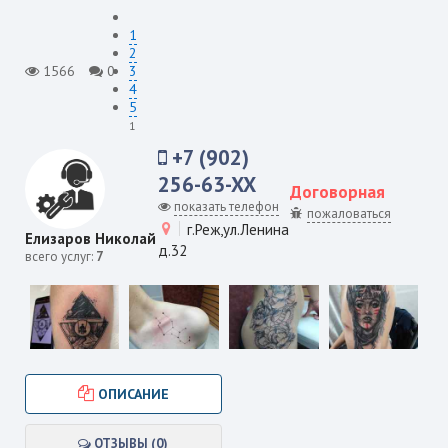
1
2
1566
0
3
4
5
1
+7 (902)
256-63-XX
Договорная
показать телефон
пожаловаться
г.Реж,ул.Ленина
Елизаров Николай
д.32
всего услуг:
7
ОПИСАНИЕ
ОТЗЫВЫ (0)