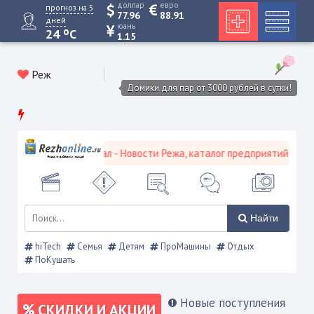
доллар
евро
прогноз на 5
77.96
88.91
дней
юань
o
24
C
1.15
Реж
Домики для пар от 3000 рублей в сутки!
й городской портал - Новости Режа, каталог предприятий, объявле
Найти
hiTech
Семья
Детям
ПроМашины
Отдых
ПоКушать
Новые поступления
СКИДКИ И АКЦИИ