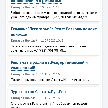
вдохновением и релаксом»
Елизаров Николай
19.03.2025 11:28
Забронировать дом и узнать все подробности вы можете
у нашего администратора 8(982)704-98-98! Ждем ......
Глэмпинг "Лесогорье" в Реже: Роскошь на лоне
природы
Елизаров Николай
11.03.2025 10:18
На все вопросы вам с удовольствием ответит наш
администратор +7 (982) 704-98-98...
Реклама на радио в г.Реж, Артемовский и
Алапаевский!
Елизаров Николай
11.11.2024 16:30
Также открылось вещание Джем ФМ в г.Качканар!...
Турагенство Слетать.Ру г.Реж
Елизаров Николай
11.11.2024 16:18
Слетать ру в г.Реж - Ленина 7 подберем тур вашей
мечты...