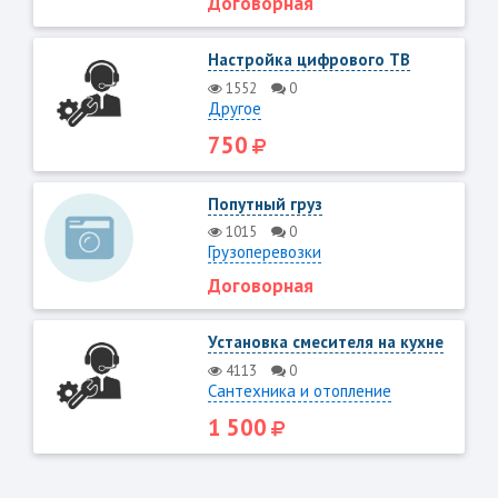
Договорная
Настройка цифрового ТВ
1552
0
Другое
750
Попутный груз
1015
0
Грузоперевозки
Договорная
Установка смесителя на кухне
4113
0
Сантехника и отопление
1 500