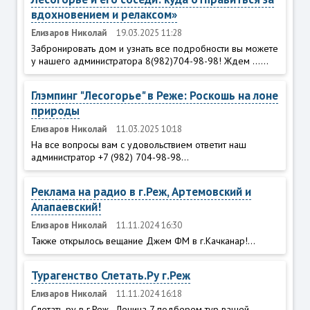
вдохновением и релаксом»
Елизаров Николай
19.03.2025 11:28
Забронировать дом и узнать все подробности вы можете
у нашего администратора 8(982)704-98-98! Ждем ......
Глэмпинг "Лесогорье" в Реже: Роскошь на лоне
природы
Елизаров Николай
11.03.2025 10:18
На все вопросы вам с удовольствием ответит наш
администратор +7 (982) 704-98-98...
Реклама на радио в г.Реж, Артемовский и
Алапаевский!
Елизаров Николай
11.11.2024 16:30
Также открылось вещание Джем ФМ в г.Качканар!...
Турагенство Слетать.Ру г.Реж
Елизаров Николай
11.11.2024 16:18
Слетать ру в г.Реж - Ленина 7 подберем тур вашей