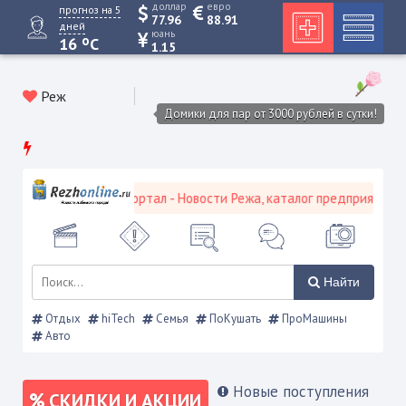
доллар
евро
прогноз на 5
77.96
88.91
дней
юань
o
16
C
1.15
Реж
Домики для пар от 3000 рублей в сутки!
евской городской портал - Новости Режа, каталог предприятий, об
Найти
Отдых
hiTech
Семья
ПоКушать
ПроМашины
Авто
Новые поступления
СКИДКИ И АКЦИИ