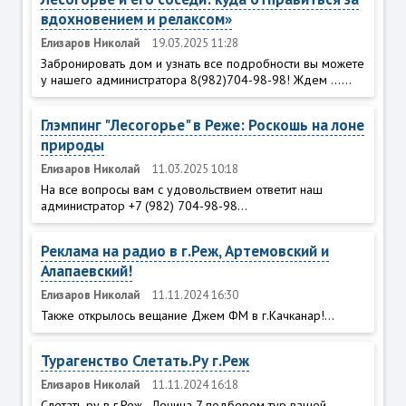
вдохновением и релаксом»
Елизаров Николай
19.03.2025 11:28
Забронировать дом и узнать все подробности вы можете
у нашего администратора 8(982)704-98-98! Ждем ......
Глэмпинг "Лесогорье" в Реже: Роскошь на лоне
природы
Елизаров Николай
11.03.2025 10:18
На все вопросы вам с удовольствием ответит наш
администратор +7 (982) 704-98-98...
Реклама на радио в г.Реж, Артемовский и
Алапаевский!
Елизаров Николай
11.11.2024 16:30
Также открылось вещание Джем ФМ в г.Качканар!...
Турагенство Слетать.Ру г.Реж
Елизаров Николай
11.11.2024 16:18
Слетать ру в г.Реж - Ленина 7 подберем тур вашей