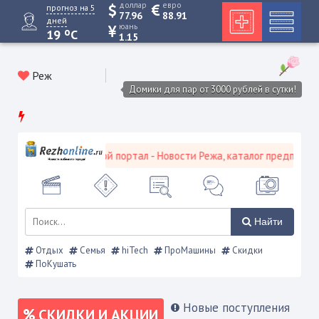
доллар
евро
прогноз на 5
77.96
88.91
дней
юань
o
19
C
1.15
Реж
Домики для пар от 3000 рублей в сутки!
Режевской городской портал - Новости Режа, каталог предприятий
Найти
Отдых
Семья
hiTech
ПроМашины
Скидки
ПоКушать
Новые поступления
СКИДКИ И АКЦИИ