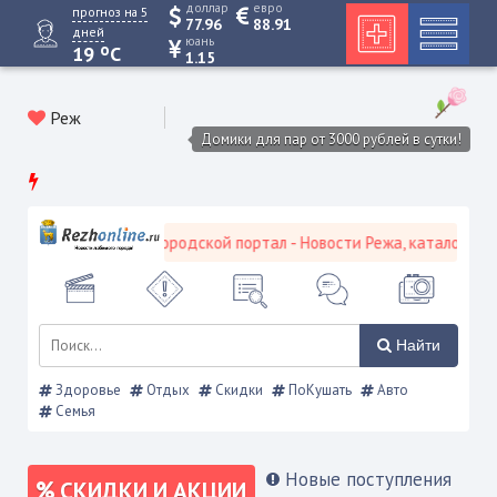
доллар
евро
прогноз на 5
77.96
88.91
дней
юань
o
19
C
1.15
Реж
Домики для пар от 3000 рублей в сутки!
Режевской городской портал - Новости Режа, каталог предп
Найти
Здоровье
Отдых
Скидки
ПоКушать
Авто
Семья
Новые поступления
СКИДКИ И АКЦИИ