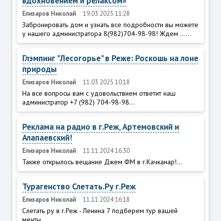
вдохновением и релаксом»
Елизаров Николай
19.03.2025 11:28
Забронировать дом и узнать все подробности вы можете
у нашего администратора 8(982)704-98-98! Ждем ......
Глэмпинг "Лесогорье" в Реже: Роскошь на лоне
природы
Елизаров Николай
11.03.2025 10:18
На все вопросы вам с удовольствием ответит наш
администратор +7 (982) 704-98-98...
Реклама на радио в г.Реж, Артемовский и
Алапаевский!
Елизаров Николай
11.11.2024 16:30
Также открылось вещание Джем ФМ в г.Качканар!...
Турагенство Слетать.Ру г.Реж
Елизаров Николай
11.11.2024 16:18
Слетать ру в г.Реж - Ленина 7 подберем тур вашей
мечты...