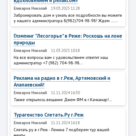
вдохновением и релаксом»
Елизаров Николай
19.03.2025 11:28
Забронировать дом и узнать все подробности вы можете
у нашего администратора 8(982)704-98-98! Ждем ......
Глэмпинг "Лесогорье" в Реже: Роскошь на лоне
природы
Елизаров Николай
11.03.2025 10:18
На все вопросы вам с удовольствием ответит наш
администратор +7 (982) 704-98-98...
Реклама на радио в г.Реж, Артемовский и
Алапаевский!
Елизаров Николай
11.11.2024 16:30
Также открылось вещание Джем ФМ в г.Качканар!...
Турагенство Слетать.Ру г.Реж
Елизаров Николай
11.11.2024 16:18
Слетать ру в г.Реж - Ленина 7 подберем тур вашей
мечты...