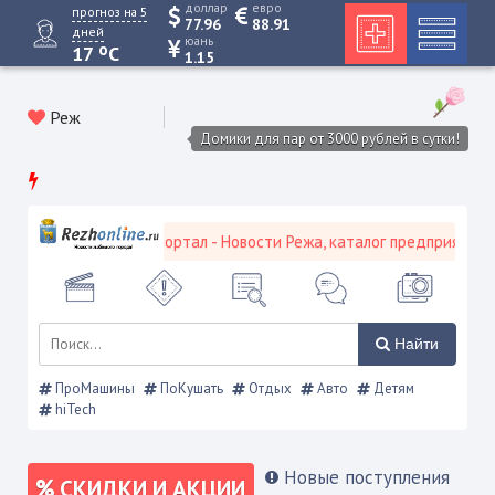
доллар
евро
прогноз на 5
77.96
88.91
дней
юань
o
17
C
1.15
Реж
Домики для пар от 3000 рублей в сутки!
евской городской портал - Новости Режа, каталог предприятий, об
Найти
ПроМашины
ПоКушать
Отдых
Авто
Детям
hiTech
Новые поступления
СКИДКИ И АКЦИИ