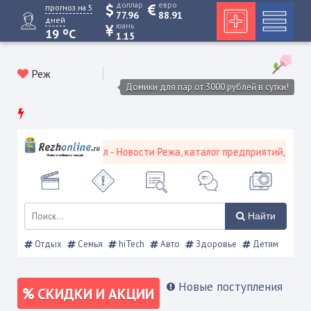
доллар
евро
прогноз на 5
77.96
88.91
дней
юань
o
19
C
1.15
Реж
Домики для пар от 3000 рублей в сутки!
ой городской портал - Новости Режа, каталог предприятий, объявл
Найти
Отдых
Семья
hiTech
Авто
Здоровье
Детям
Новые поступления
СКИДКИ И АКЦИИ