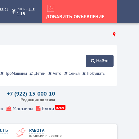
юань
88.91
+1.15
1.15
ДОБАВИТЬ ОБЪЯВЛЕНИЕ
Найти
ПроМашины
Детям
Авто
Семья
ПоКушать
 справочник
+7 (922) 13-000-10
Редакция портала
Магазины
Блоги
новое
еж
СТЬ
РАБОТА
вакансии и резюме