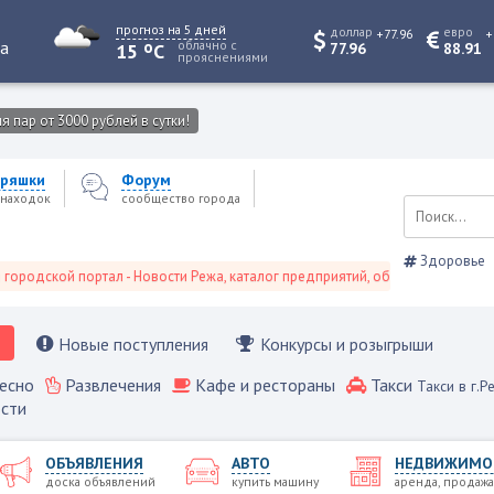
прогноз на 5 дней
доллар
евро
+77.96
+
o
та
облачно с
15
C
77.96
88.91
прояснениями
 пар от 3000 рублей в сутки!
ряшки
Форум
находок
сообщество города
Здоровье
ской портал - Новости Режа, каталог предприятий, объявления, Режевской
Новые поступления
Конкурсы и розыгрыши
есно
Развлечения
Кафе и рестораны
Такси
Такси в г.Р
сти
ОБЪЯВЛЕНИЯ
АВТО
НЕДВИЖИМО
доска объявлений
купить машину
аренда, продажа