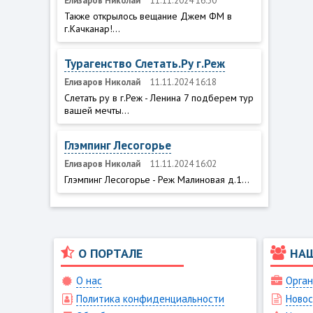
Елизаров Николай
11.11.2024 16:30
Также открылось вещание Джем ФМ в
г.Качканар!...
Турагенство Слетать.Ру г.Реж
Елизаров Николай
11.11.2024 16:18
Слетать ру в г.Реж - Ленина 7 подберем тур
вашей мечты...
Глэмпинг Лесогорье
Елизаров Николай
11.11.2024 16:02
Глэмпинг Лесогорье - Реж Малиновая д.1...
О ПОРТАЛЕ
НА
О нас
Орган
Политика конфиденциальности
Новос