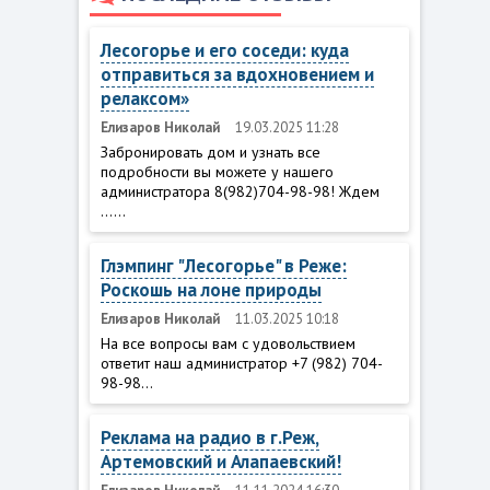
Лесогорье и его соседи: куда
отправиться за вдохновением и
релаксом»
Елизаров Николай
19.03.2025 11:28
Забронировать дом и узнать все
подробности вы можете у нашего
администратора 8(982)704-98-98! Ждем
......
Глэмпинг "Лесогорье" в Реже:
Роскошь на лоне природы
Елизаров Николай
11.03.2025 10:18
На все вопросы вам с удовольствием
ответит наш администратор +7 (982) 704-
98-98...
Реклама на радио в г.Реж,
Артемовский и Алапаевский!