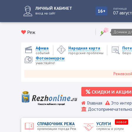
ЛИЧНЫЙ КАБИНЕТ
пятница
16+
07 авгус
вход на сайт
Реж
Домики для
Афиша
Народная карта
Поте
событий
городские проблемы
бюро 
Фотоконкурсы
учавствуйте!
Режевской город
СКИДКИ И АКЦИИ
Главная
Это интер
Достопримечательно
новое
СПРАВОЧНИК РЕЖА
УСЛУГИ
организации города Реж
сервисы и услуги