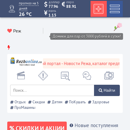
доллар
евро
прогноз на 5
77.96
88.91
дней
юань
o
26
C
1.15
Реж
Домики для пар от 3000 рублей в сутки!
Режевской городской портал - Новости Режа, каталог предприятий,
Найти
Отдых
Скидки
Детям
ПоКушать
Здоровье
ПроМашины
Новые поступления
СКИДКИ И АКЦИИ