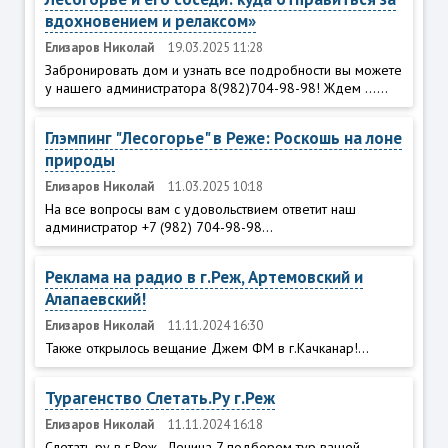
вдохновением и релаксом»
Елизаров Николай
19.03.2025 11:28
Забронировать дом и узнать все подробности вы можете
у нашего администратора 8(982)704-98-98! Ждем ......
Глэмпинг "Лесогорье" в Реже: Роскошь на лоне
природы
Елизаров Николай
11.03.2025 10:18
На все вопросы вам с удовольствием ответит наш
администратор +7 (982) 704-98-98...
Реклама на радио в г.Реж, Артемовский и
Алапаевский!
Елизаров Николай
11.11.2024 16:30
Также открылось вещание Джем ФМ в г.Качканар!...
Турагенство Слетать.Ру г.Реж
Елизаров Николай
11.11.2024 16:18
Слетать ру в г.Реж - Ленина 7 подберем тур вашей