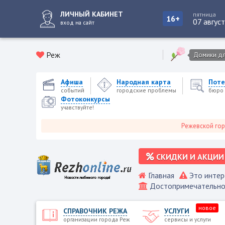
ЛИЧНЫЙ КАБИНЕТ
пятница
16+
07 авгус
вход на сайт
Реж
Домики для
Афиша
Народная карта
Поте
событий
городские проблемы
бюро 
Фотоконкурсы
учавствуйте!
Режевской городской
СКИДКИ И АКЦИИ
Главная
Это интер
Достопримечательно
новое
СПРАВОЧНИК РЕЖА
УСЛУГИ
организации города Реж
сервисы и услуги