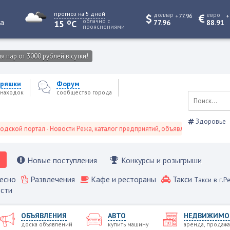
прогноз на 5 дней
доллар
евро
+77.96
+
o
та
облачно с
15
C
77.96
88.91
прояснениями
 пар от 3000 рублей в сутки!
ряшки
Форум
находок
сообщество города
Здоровье
 портал - Новости Режа, каталог предприятий, объявления, Режевской спр
Новые поступления
Конкурсы и розыгрыши
есно
Развлечения
Кафе и рестораны
Такси
Такси в г.Р
сти
ОБЪЯВЛЕНИЯ
АВТО
НЕДВИЖИМО
доска объявлений
купить машину
аренда, продажа