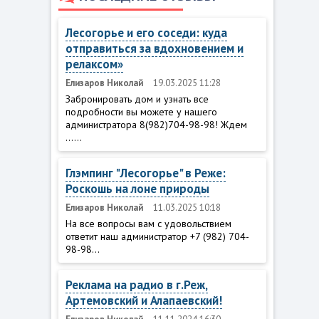
Лесогорье и его соседи: куда
отправиться за вдохновением и
релаксом»
Елизаров Николай
19.03.2025 11:28
Забронировать дом и узнать все
подробности вы можете у нашего
администратора 8(982)704-98-98! Ждем
......
Глэмпинг "Лесогорье" в Реже:
Роскошь на лоне природы
Елизаров Николай
11.03.2025 10:18
На все вопросы вам с удовольствием
ответит наш администратор +7 (982) 704-
98-98...
Реклама на радио в г.Реж,
Артемовский и Алапаевский!