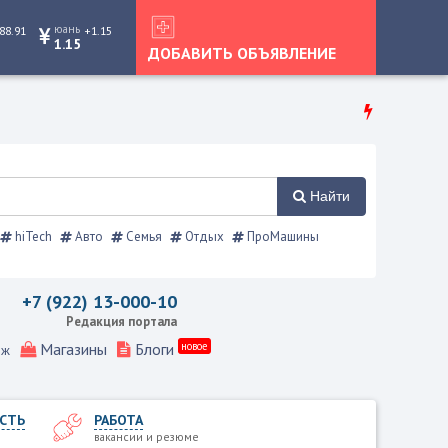
юань
88.91
+1.15
1.15
ДОБАВИТЬ ОБЪЯВЛЕНИЕ
Найти
hiTech
Авто
Семья
Отдых
ПроМашины
авочник
+7 (922) 13-000-10
Редакция портала
Магазины
Блоги
новое
еж
СТЬ
РАБОТА
вакансии и резюме