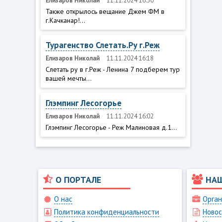
Елизаров Николай
11.11.2024 16:30
Также открылось вещание Джем ФМ в
г.Качканар!...
Турагенство Слетать.Ру г.Реж
Елизаров Николай
11.11.2024 16:18
Слетать ру в г.Реж - Ленина 7 подберем тур
вашей мечты...
Глэмпинг Лесогорье
Елизаров Николай
11.11.2024 16:02
Глэмпинг Лесогорье - Реж Малиновая д.1...
О ПОРТАЛЕ
НА
О нас
Орган
Политика конфиденциальности
Новос