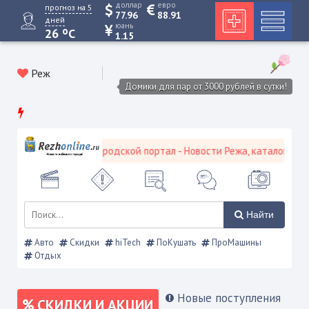
доллар
евро
прогноз на 5
77.96
88.91
дней
юань
o
26
C
1.15
Реж
Домики для пар от 3000 рублей в сутки!
Режевской городской портал - Новости Режа, каталог предп
Найти
Авто
Скидки
hiTech
ПоКушать
ПроМашины
Отдых
Новые поступления
СКИДКИ И АКЦИИ