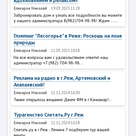
вдохновением и релаксом»
Елизаров Николай
19.03.2025 11:28
Забронировать дом и узнать все подробности вы можете
у нашего администратора 8(982)704-98-98! Ждем ......
Глэмпинг "Лесогорье" в Реже: Роскошь на лоне
природы
Елизаров Николай
11.03.2025 10:18
На все вопросы вам с удовольствием ответит наш
администратор +7 (982) 704-98-98...
Реклама на радио в г.Реж, Артемовский и
Алапаевский!
Елизаров Николай
11.11.2024 16:30
Также открылось вещание Джем ФМ в г.Качканар!...
Турагенство Слетать.Ру г.Реж
Елизаров Николай
11.11.2024 16:18
Слетать ру в г.Реж - Ленина 7 подберем тур вашей
мечты...