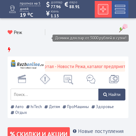
доллар
евро
прогноз на 5
77.96
88.91
дней
юань
o
19
C
1.15
Реж
Домики для пар от 3000 рублей в сутки!
вской городской портал - Новости Режа, каталог предприятий, объ
Найти
Авто
hiTech
Детям
ПроМашины
Здоровье
Отдых
Новые поступления
СКИДКИ И АКЦИИ