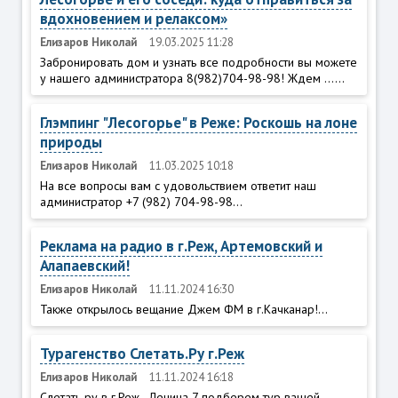
вдохновением и релаксом»
Елизаров Николай
19.03.2025 11:28
Забронировать дом и узнать все подробности вы можете
у нашего администратора 8(982)704-98-98! Ждем ......
Глэмпинг "Лесогорье" в Реже: Роскошь на лоне
природы
Елизаров Николай
11.03.2025 10:18
На все вопросы вам с удовольствием ответит наш
администратор +7 (982) 704-98-98...
Реклама на радио в г.Реж, Артемовский и
Алапаевский!
Елизаров Николай
11.11.2024 16:30
Также открылось вещание Джем ФМ в г.Качканар!...
Турагенство Слетать.Ру г.Реж
Елизаров Николай
11.11.2024 16:18
Слетать ру в г.Реж - Ленина 7 подберем тур вашей