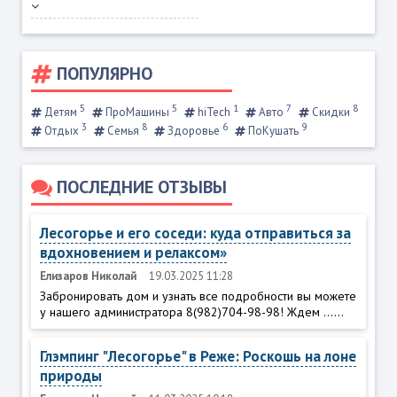
ПОПУЛЯРНО
5
5
1
7
8
Детям
ПроМашины
hiTech
Авто
Скидки
3
8
6
9
Отдых
Семья
Здоровье
ПоКушать
ПОСЛЕДНИЕ ОТЗЫВЫ
Лесогорье и его соседи: куда отправиться за
вдохновением и релаксом»
Елизаров Николай
19.03.2025 11:28
Забронировать дом и узнать все подробности вы можете
у нашего администратора 8(982)704-98-98! Ждем ......
Глэмпинг "Лесогорье" в Реже: Роскошь на лоне
природы