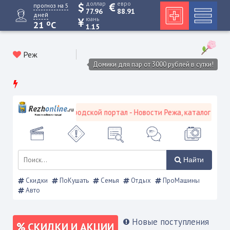
доллар
евро
прогноз на 5
77.96
88.91
дней
юань
o
21
C
1.15
Реж
Домики для пар от 3000 рублей в сутки!
Режевской городской портал - Новости Режа, каталог предпри
Найти
Скидки
ПоКушать
Семья
Отдых
ПроМашины
Авто
Новые поступления
СКИДКИ И АКЦИИ