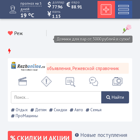
доллар
евро
прогноз на 5
77.96
88.91
дней
юань
o
19
C
1.15
Реж
Домики для пар от 3000 рублей в сутки!
талог предприятий, объявления, Режевской справочник
Найти
Отдых
Детям
Скидки
Авто
Семья
ПроМашины
Новые поступления
СКИДКИ И АКЦИИ