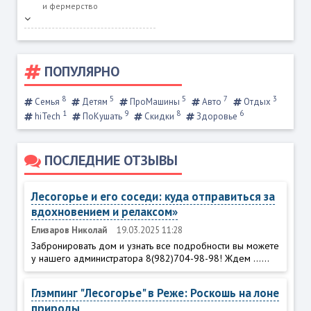
и фермерство
ПОПУЛЯРНО
8
5
5
7
3
Семья
Детям
ПроМашины
Авто
Отдых
1
9
8
6
hiTech
ПоКушать
Скидки
Здоровье
ПОСЛЕДНИЕ ОТЗЫВЫ
Лесогорье и его соседи: куда отправиться за
вдохновением и релаксом»
Елизаров Николай
19.03.2025 11:28
Забронировать дом и узнать все подробности вы можете
у нашего администратора 8(982)704-98-98! Ждем ......
Глэмпинг "Лесогорье" в Реже: Роскошь на лоне
природы