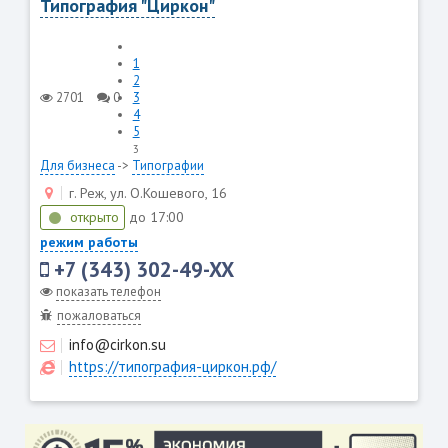
Типография "Циркон"
1
2
2701
0
3
4
5
3
Для бизнеса
->
Типографии
г. Реж, ул. О.Кошевого, 16
открыто
до 17:00
режим работы
+7 (343) 302-49-XX
показать телефон
пожаловаться
info@cirkon.su
https://типография-циркон.рф/