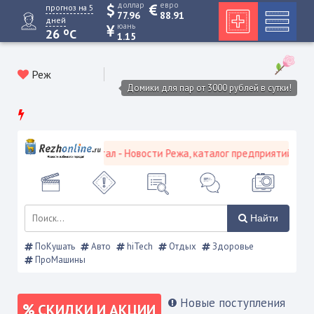
доллар
евро
прогноз на 5
77.96
88.91
дней
юань
o
26
C
1.15
Реж
Домики для пар от 3000 рублей в сутки!
ой городской портал - Новости Режа, каталог предприятий, объявл
Найти
ПоКушать
Авто
hiTech
Отдых
Здоровье
ПроМашины
Новые поступления
СКИДКИ И АКЦИИ