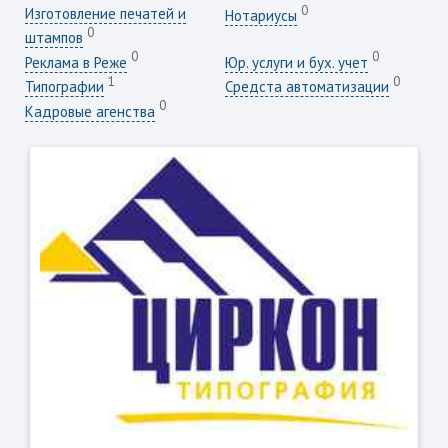
0
Изготовление печатей и
Нотариусы
0
штампов
0
0
Реклама в Реже
Юр. услуги и бух. учет
1
0
Типографии
Средста автоматизации
0
Кадровые агенства