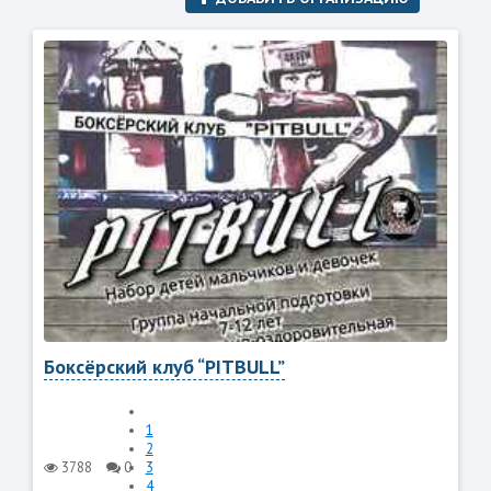
Боксёрский клуб “PITBULL”
1
2
3788
0
3
4