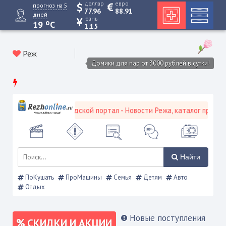
доллар
евро
прогноз на 5
77.96
88.91
дней
юань
o
19
C
1.15
Реж
Домики для пар от 3000 рублей в сутки!
Режевской городской портал - Новости Режа, каталог предприя
Найти
ПоКушать
ПроМашины
Семья
Детям
Авто
Отдых
Новые поступления
СКИДКИ И АКЦИИ