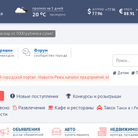
прогноз на 5 дней
доллар
евро
+77.96
+
o
та
20
C
77.96
88.91
пасмурно
 пар от 3000 рублей в сутки!
ряшки
Форум
находок
сообщество города
Детям
П
кой портал - Новости Режа, каталог предприятий, объявления, Режевской 
Новые поступления
Конкурсы и розыгрыши
есно
Развлечения
Кафе и рестораны
Такси
Такси в г.Р
сти
ОБЪЯВЛЕНИЯ
АВТО
НЕДВИЖИМО
доска объявлений
купить машину
аренда, продажа