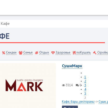
Кафе
ФЕ
Скидки
Семья
Отдых
Здоровье
поКушать
Стройк
СушиМарк
1
2
3514
0
3
4
5
2
Кафе, бары, рестораны
->
Суши, 