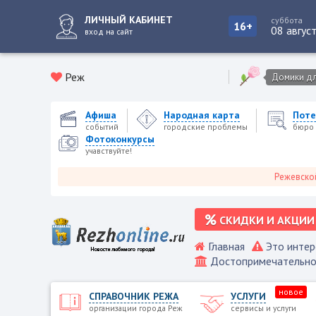
ЛИЧНЫЙ КАБИНЕТ
суббота
16+
08 авгус
вход на сайт
Реж
Домики для
Афиша
Народная карта
Поте
событий
городские проблемы
бюро 
Фотоконкурсы
учавствуйте!
Режевской городс
СКИДКИ И АКЦИИ
Главная
Это интер
Достопримечательно
новое
СПРАВОЧНИК РЕЖА
УСЛУГИ
организации города Реж
сервисы и услуги