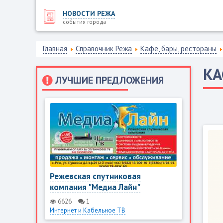
НОВОСТИ РЕЖА
события города
Главная
Справочник Режа
Кафе, бары, рестораны
КА
ЛУЧШИЕ ПРЕДЛОЖЕНИЯ
Режевская спутниковая
компания "Медиа Лайн"
6626
1
Интернет и Кабельное ТВ