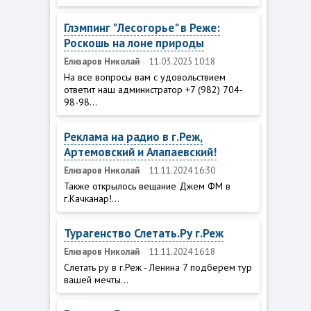
Глэмпинг "Лесогорье" в Реже:
Роскошь на лоне природы
Елизаров Николай
11.03.2025 10:18
На все вопросы вам с удовольствием
ответит наш администратор +7 (982) 704-
98-98...
Реклама на радио в г.Реж,
Артемовский и Алапаевский!
Елизаров Николай
11.11.2024 16:30
Также открылось вещание Джем ФМ в
г.Качканар!...
Турагенство Слетать.Ру г.Реж
Елизаров Николай
11.11.2024 16:18
Слетать ру в г.Реж - Ленина 7 подберем тур
вашей мечты...