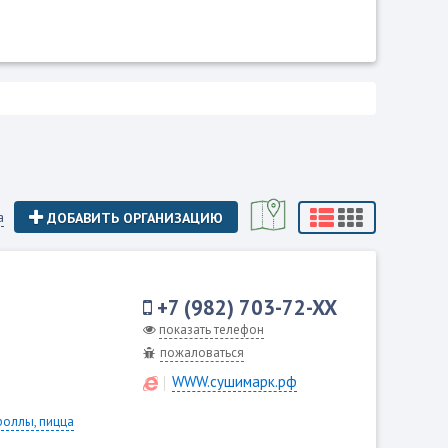
а
ДОБАВИТЬ ОРГАНИЗАЦИЮ
+7 (982) 703-72-XX
показать телефон
пожаловаться
WWW.сушимарк.рф
роллы, пицца