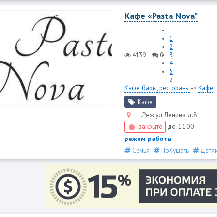
Кафе «Pasta Nova”
1
2
4139
0
3
4
5
2
Кафе, бары, рестораны
->
Кафе
Кафе
г.Реж,ул Ленина д.8
закрыто
до 11:00
режим работы
Семья
ПоКушать
Детя