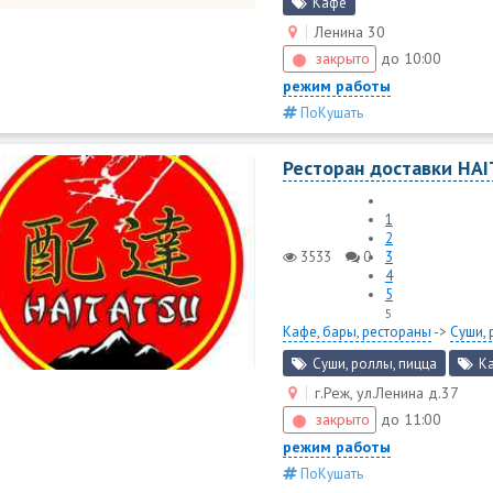
Кафе
Ленина 30
закрыто
до 10:00
режим работы
ПоКушать
Ресторан доставки HA
1
2
3533
0
3
4
5
5
Кафе, бары, рестораны
->
Суши, 
Суши, роллы, пицца
К
г.Реж, ул.Ленина д.37
закрыто
до 11:00
режим работы
ПоКушать