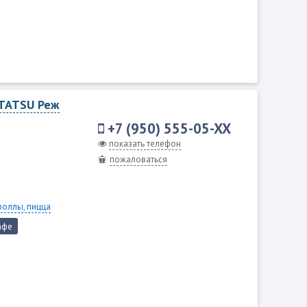
ITATSU Реж
+7 (950) 555-05-XX
показать телефон
пожаловаться
роллы, пицца
афе