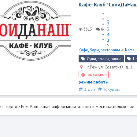
Кафе-Клуб "СвоиДаНа
1
2
3513
0
3
4
5
5
Кафе, бары, рестораны
->
Кафе
Суши, роллы, пицца
Н
г.Реж ул. Советская, д. 1
выходной
режим работы
Отдых
ПоКушать
 в городе Реж. Контактная информация, отзывы и месторасположение