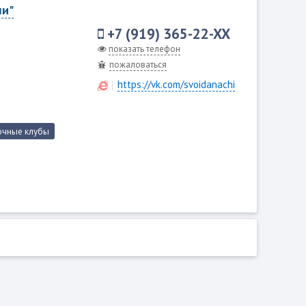
ши"
+7 (919) 365-22-XX
показать телефон
пожаловаться
https://vk.com/svoidanachi
очные клубы