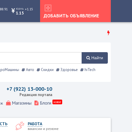
юань
88.91
+1.15
1.15
ДОБАВИТЬ ОБЪЯВЛЕНИЕ
Найти
роМашины
Авто
Скидки
Здоровье
hiTech
справочник
+7 (922) 13-000-10
Редакция портала
Магазины
Блоги
новое
еж
СТЬ
РАБОТА
вакансии и резюме