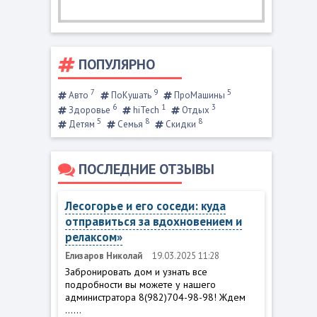
ПОПУЛЯРНО
7
9
5
Авто
ПоКушать
ПроМашины
6
1
3
Здоровье
hiTech
Отдых
5
8
8
Детям
Семья
Скидки
ПОСЛЕДНИЕ ОТЗЫВЫ
Лесогорье и его соседи: куда
отправиться за вдохновением и
релаксом»
Елизаров Николай
19.03.2025 11:28
Забронировать дом и узнать все
подробности вы можете у нашего
администратора 8(982)704-98-98! Ждем
......