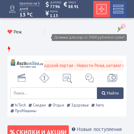
доллар
евро
прогноз на 5
77.96
88.91
дней
юань
o
13
C
1.15
Реж
Домики для пар от 3000 рублей в сутки!
Режевской городской портал - Новости Режа, каталог предприя
Найти
hiTech
Скидки
Отдых
Здоровье
Авто
ПроМашины
Новые поступления
СКИДКИ И АКЦИИ