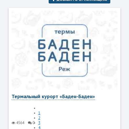
Термальный курорт «Баден-Баден»
1
2
4564
0
3
4