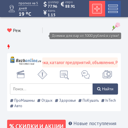
доллар
евро
прогноз на 5
77.96
88.91
дней
юань
o
19
C
1.15
Реж
Домики для пар от 3000 рублей в сутки!
портал - Новости Режа, каталог предприятий, объявления, Режевск
Найти
ПроМашины
Отдых
Здоровье
ПоКушать
hiTech
Авто
Новые поступления
СКИДКИ И АКЦИИ