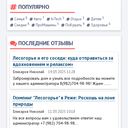
ПОПУЛЯРНО
8
7
1
3
5
Семья
Авто
hiTech
Отдых
Детям
8
5
9
6
Скидки
ПроМашины
ПоКушать
Здоровье
ПОСЛЕДНИЕ ОТЗЫВЫ
Лесогорье и его соседи: куда отправиться за
вдохновением и релаксом»
Елизаров Николай
19.03.2025 11:28
Забронировать дом и узнать все подробности вы можете
у нашего администратора 8(982)704-98-98! Ждем ......
Глэмпинг "Лесогорье" в Реже: Роскошь на лоне
природы
Елизаров Николай
11.03.2025 10:18
На все вопросы вам с удовольствием ответит наш
администратор +7 (982) 704-98-98...