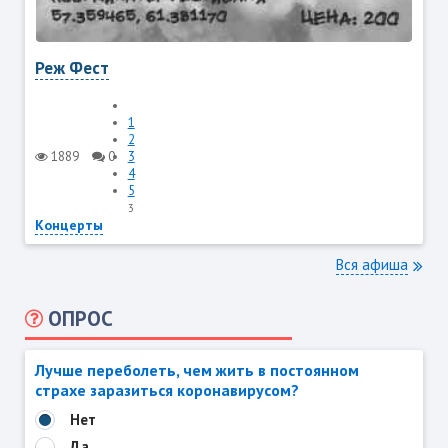
Реж Фест
1
2
1889
0
3
4
5
3
Концерты
Вся афиша
ОПРОС
Лучше переболеть, чем жить в постоянном
страхе заразиться коронавирусом?
Нет
Да