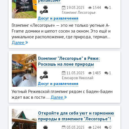
релаксом»
19.03.2025
1544
1
Глэмпинг Лесогорье
Досуг и развлечения
Глэмпинг «Лесогорье» — это не только уютные A-
Frame домики и шепот сосен за окном. Это ещё и
уникальное расположение, где природа, термал...
Далее
Глэмпинг "Лесогорье" в Реже:
Роскошь на лоне природы
11.03.2025
1483
1
Елизаров Николай
Досуг и развлечения
Уютный Режевской глэмпинг рядом с Баден-Баден
ждет вас в гости ...
Далее
Откройте для себя уют и гармонию
природы в глэмпинге "Лесогорье"!
03.03.2025
1244
0