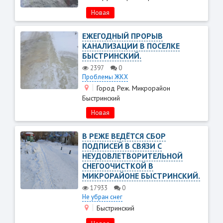
Новая
ЕЖЕГОДНЫЙ ПРОРЫВ
КАНАЛИЗАЦИИ В ПОСЕЛКЕ
БЫСТРИНСКИЙ.
2397
0
Проблемы ЖКХ
Город Реж. Микрорайон
Быстринский
Новая
В РЕЖЕ ВЕДЁТСЯ СБОР
ПОДПИСЕЙ В СВЯЗИ С
НЕУДОВЛЕТВОРИТЕЛЬНОЙ
СНЕГООЧИСТКОЙ В
МИКРОРАЙОНЕ БЫСТРИНСКИЙ.
17933
0
Не убран снег
Быстринский