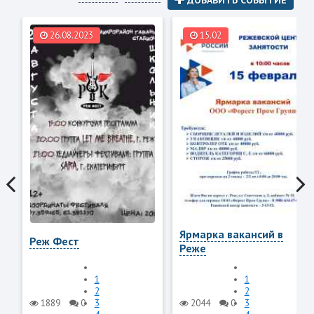
26.08.2023
15.02
Ярмарка вакансий в
Реж Фест
Реже
1
1
2
2
1889
0
3
2044
0
3