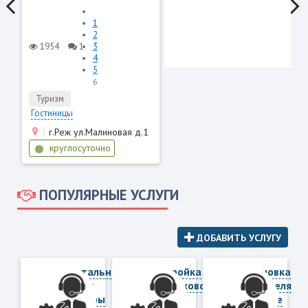
1
2
1954
1
3
4
5
6
Туризм
Гостиницы
г.Реж ул.Малиновая д.1
круглосуточно
ПОПУЛЯРНЫЕ УСЛУГИ
ДОБАВИТЬ УСЛУГУ
Капитальный
Настройка
Установка
ремонт
спутникового
смесителя
квартиры
ТВ
на кухне