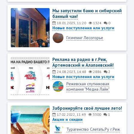
Мы запустили баню и сибирский
банный чан!
18.01.2025, 11:20
1324
0
Новые поступления или услуги
Глэмпинг Лесогорье
Реклама на радио в г.Реж,
Артемовский и Алапаевский!
24.08.2023, 14:48
2886
2
Новые поступления или услуги
Режевская спутниковая
компания "Медиа Лайн"
Забронируйте своё лучшее лето!
17.02.2022, 11:49
3300
1
Акции и скидки
Турагенство Слетать.Ру г.Реж