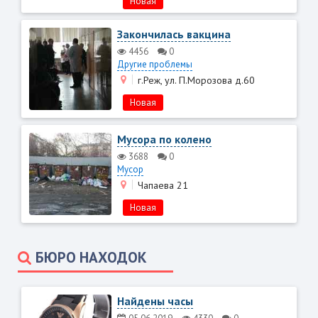
Новая
Закончилась вакцина
4456
0
Другие проблемы
г.Реж, ул. П.Морозова д.60
Новая
Мусора по колено
3688
0
Мусор
Чапаева 21
Новая
БЮРО НАХОДОК
Найдены часы