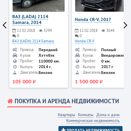
ВАЗ (LADA) 2114
Honda CR-V, 2017
Samara, 2014
12.02.2018
3299
12.02.2018
3644
0
0
ВАЗ (LADA) 2114 Samara
Honda CR-V
Передний
Полный
Привод:
Привод:
Хэтчбэк
Внедорожник
Кузов:
Кузов:
110000 км.
0 км.
Пробег:
Пробег:
2014 г.
2017 г.
Выпуск:
Выпуск:
Бензин
Бензин
Двигатель:
Двигатель:
105 000
1 500 000
ПОКУПКА И АРЕНДА НЕДВИЖИМОСТИ
Квартиры
Комнаты
Дома и дачи
Коммерческая недвижимость
ПРОДАТЬ НЕДВИЖИМОСТЬ