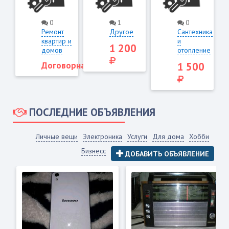
3484
3718
4109
0
1
0
Ремонт
Другое
Сантехника
квартир и
и
1 200
домов
отопление
Договорная
1 500
ПОСЛЕДНИЕ ОБЪЯВЛЕНИЯ
Личные вещи
Электроника
Услуги
Для дома
Хобби
Бизнесс
ДОБАВИТЬ ОБЪЯВЛЕНИЕ