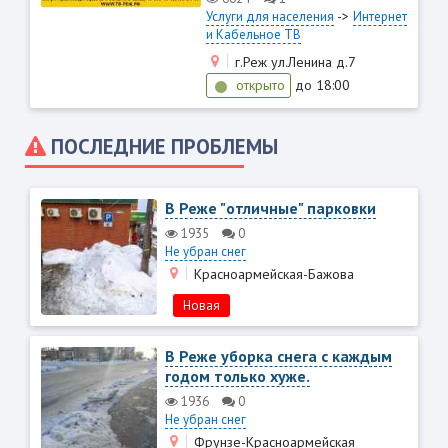
->
Услуги для населения
Интернет
и Кабельное ТВ
г.Реж ул.Ленина д.7
открыто
до 18:00
ПОСЛЕДНИЕ ПРОБЛЕМЫ
В Реже "отличные" парковки
1935
0
Не убран снег
Красноармейская-Бажова
Новая
В Реже уборка снега с каждым
годом только хуже.
1936
0
Не убран снег
Фрунзе-Красноармейская