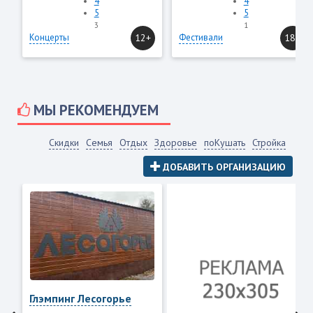
4
4
5
5
3
1
Концерты
12+
Фестивали
18+
МЫ РЕКОМЕНДУЕМ
Скидки
Семья
Отдых
Здоровье
поКушать
Стройка
ДОБАВИТЬ ОРГАНИЗАЦИЮ
Глэмпинг Лесогорье