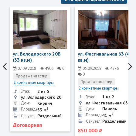
ул. Володарского 20Б
ул. Фестивальная 63 (41
(33 кв.м)
кв.м)
07.09.2018
4906
0
05.09.2018
4276
0
Продажа квартир
Продажа квартир
1 комнатные квартиры
2 комнатные квартиры
2 из 5
Этаж:
1 из 2
Этаж:
ул. Володарского 20
ул. Фестивальная 63
Кирпич
Дом:
2
Панель
Дом:
Площадь:
33 м
2
Площадь:
41 м
Раздельный
Санузел:
Раздельный
Санузел:
Договорная
850 000