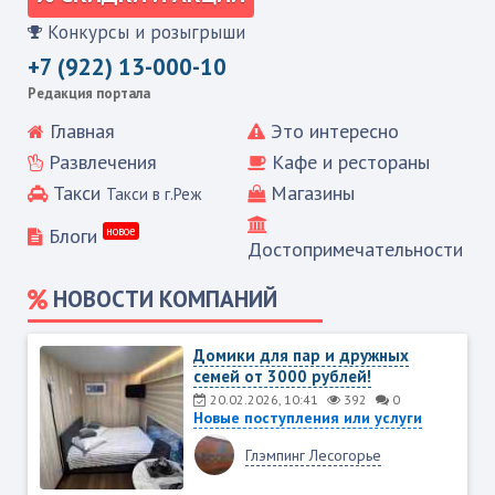
Конкурсы и розыгрыши
+7 (922) 13-000-10
Редакция портала
Главная
Это интересно
Развлечения
Кафе и рестораны
Такси
Магазины
Такси в г.Реж
Блоги
новое
Достопримечательности
НОВОСТИ КОМПАНИЙ
Домики для пар и дружных
семей от 3000 рублей!
20.02.2026, 10:41
392
0
Новые поступления или услуги
Глэмпинг Лесогорье