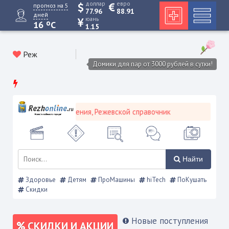
доллар
евро
прогноз на 5
77.96
88.91
дней
юань
o
16
C
1.15
Реж
Домики для пар от 3000 рублей в сутки!
ий, объявления, Режевской справочник
Найти
Здоровье
Детям
ПроМашины
hiTech
ПоКушать
Скидки
Новые поступления
СКИДКИ И АКЦИИ