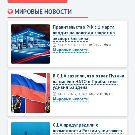
МИРОВЫЕ НОВОСТИ
Правительство PФ с 1 марта
вводит на полгода запрет на
экспорт бензина
27.02.2024, 10:12
5422
0
Мировые новости
В США заявили, что ответ Путина
на манёвр НАТО в Прибалтике
удивил Байдена
14.08.2023, 09:49
7318
0
Мировые новости
США предупредили о
возможности России уничтожить