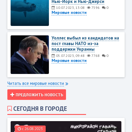
Нью-Йорк и Нью-Джерси
10.07.2023, 13:08
7596
0
Мировые новости
Уоллес выбыл из кандидатов на
пост главы НАТО из-за
поддержки Украины
05.07.2023, 09:48
7768
0
Мировые новости
Читать все мировые новости
ПРЕДЛОЖИТЬ НОВОСТЬ
СЕГОДНЯ В ГОРОДЕ
c 26.08.2023