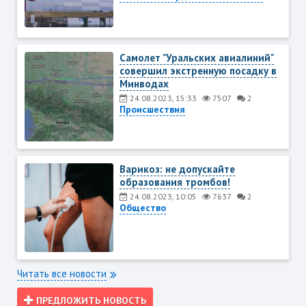
Самолет "Уральских авиалиний"
совершил экстренную посадку в
Минводах
24.08.2023, 15:33
7507
2
Происшествия
Варикоз: не допускайте
образования тромбов!
24.08.2023, 10:05
7637
2
Общество
Читать все новости
ПРЕДЛОЖИТЬ НОВОСТЬ