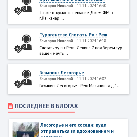
Елизаров Николай
11.11.2024 16:30
Также открылось вещание Джем ФМ в
г.Качканар!...
Турагенство Слетать.Ру г.Реж
Елизаров Николай
11.11.2024 16:18
Слетать ру в г.Реж - Ленина 7 подберем тур
вашей мечты...
Глэмпинг Лесогорье
Елизаров Николай
11.11.2024 16:02
Глэмпинг Лесогорье - Реж Малиновая д.1...
ПОСЛЕДНЕЕ В БЛОГАХ
Лесогорье и его соседи: куда
отправиться за вдохновением и