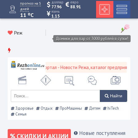
доллар
евро
прогноз на 5
77.96
88.91
дней
юань
o
11
C
1.15
Реж
Домики для пар от 3000 рублей в сутки!
евской городской портал - Новости Режа, каталог предприятий, об
Найти
Здоровье
Отдых
ПроМашины
Детям
hiTech
Семья
Новые поступления
СКИДКИ И АКЦИИ