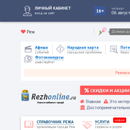
ЛИЧНЫЙ КАБИНЕТ
четверг
16+
06 авгус
вход на сайт
Реж
Домики для
Афиша
Народная карта
Поте
событий
городские проблемы
бюро 
Фотоконкурсы
учавствуйте!
Режевской гор
СКИДКИ И АКЦИИ
Главная
Это интер
Достопримечательно
новое
СПРАВОЧНИК РЕЖА
УСЛУГИ
организации города Реж
сервисы и услуги