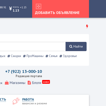
юань
88.91
+1.15
1.15
ДОБАВИТЬ ОБЪЯВЛЕНИЕ
Найти
дых
Скидки
ПроМашины
Семья
Здоровье
ой справочник
+7 (922) 13-000-10
Редакция портала
Магазины
Блоги
новое
еж
СТЬ
РАБОТА
вакансии и резюме