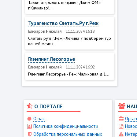
Также открылось вещание Джем ФМ в
г.Качканар!...
Турагенство Слетать.Ру г.Реж
Елизаров Николай
11.11.2024 16:18
Слетать ру в г.Реж - Ленина 7 подберем тур
вашей мечты...
Глэмпинг Лесогорье
Елизаров Николай
11.11.2024 16:02
Глэмпинг Лесогорье - Реж Малиновая д.1...
О ПОРТАЛЕ
НА
О нас
Орган
Политика конфиденциальности
Новос
Обработка персональных данных
Интер