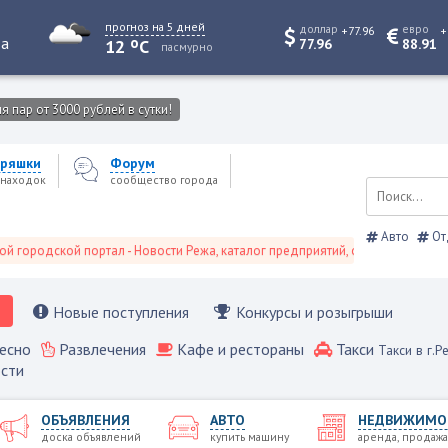
прогноз на 5 дней
доллар
евро
+77.96
+
o
та
12
C
77.96
88.91
пасмурно
 пар от 3000 рублей в сутки!
ряшки
Форум
находок
сообщество города
Авто
От
одской портал - Новости Режа, каталог предприятий, объявления, Режевск
Новые поступления
Конкурсы и розыгрыши
есно
Развлечения
Кафе и рестораны
Такси
Такси в г.Р
сти
ОБЪЯВЛЕНИЯ
АВТО
НЕДВИЖИМО
доска объявлений
купить машину
аренда, продажа