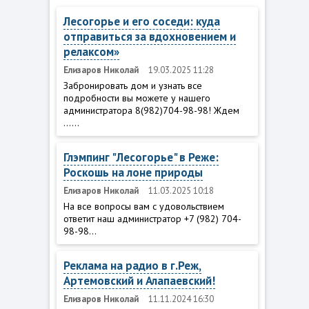
Лесогорье и его соседи: куда
отправиться за вдохновением и
релаксом»
Елизаров Николай
19.03.2025 11:28
Забронировать дом и узнать все
подробности вы можете у нашего
администратора 8(982)704-98-98! Ждем
......
Глэмпинг "Лесогорье" в Реже:
Роскошь на лоне природы
Елизаров Николай
11.03.2025 10:18
На все вопросы вам с удовольствием
ответит наш администратор +7 (982) 704-
98-98...
Реклама на радио в г.Реж,
Артемовский и Алапаевский!
Елизаров Николай
11.11.2024 16:30