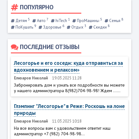
ПОПУЛЯРНО
5
7
1
5
8
Детям
Авто
hiTech
ПроМашины
Семья
9
6
3
8
ПоКушать
Здоровье
Отдых
Скидки
ПОСЛЕДНИЕ ОТЗЫВЫ
Лесогорье и его соседи: куда отправиться за
вдохновением и релаксом»
Елизаров Николай
19.03.2025 11:28
Забронировать дом и узнать все подробности вы можете
у нашего администратора 8(982)704-98-98! Ждем ......
Глэмпинг "Лесогорье" в Реже: Роскошь на лоне
природы
Елизаров Николай
11.03.2025 10:18
На все вопросы вам с удовольствием ответит наш
администратор +7 (982) 704-98-98...