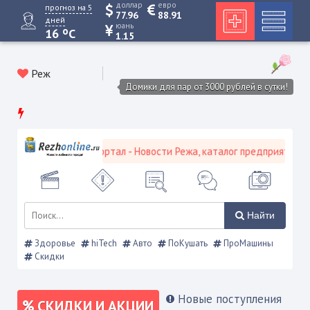
доллар
евро
прогноз на 5
77.96
88.91
дней
юань
o
16
C
1.15
Реж
Домики для пар от 3000 рублей в сутки!
евской городской портал - Новости Режа, каталог предприятий, об
Найти
Здоровье
hiTech
Авто
ПоКушать
ПроМашины
Скидки
Новые поступления
СКИДКИ И АКЦИИ