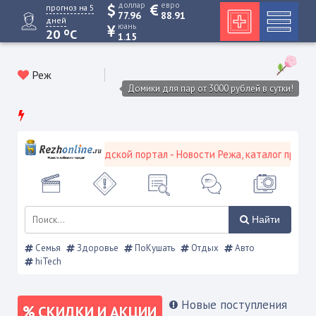
доллар
евро
прогноз на 5
77.96
88.91
дней
юань
o
20
C
1.15
Реж
Домики для пар от 3000 рублей в сутки!
Режевской городской портал - Новости Режа, каталог предприят
Найти
Семья
Здоровье
ПоКушать
Отдых
Авто
hiTech
Новые поступления
СКИДКИ И АКЦИИ