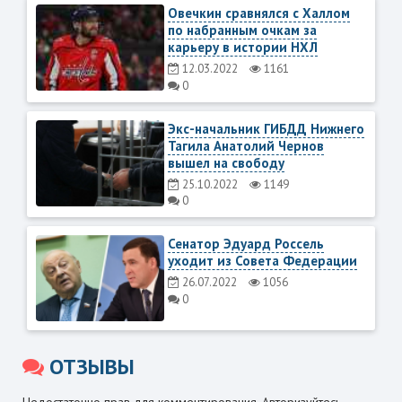
Овечкин сравнялся с Халлом
по набранным очкам за
карьеру в истории НХЛ
12.03.2022
1161
0
Экс-начальник ГИБДД Нижнего
Тагила Анатолий Чернов
вышел на свободу
25.10.2022
1149
0
Сенатор Эдуард Россель
уходит из Совета Федерации
26.07.2022
1056
0
ОТЗЫВЫ