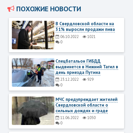
ПОХОЖИЕ НОВОСТИ
В Свердловской области на
31% выросли продажи пива
06.10.2022
1021
0
Спецбатальон ГИБДД
выдвинется в Нижний Тагил в
день приезда Путина
23.12.2022
929
0
МЧС предупреждает жителей
Свердловской области о
сильных дождях и граде
11.06.2022
1050
0