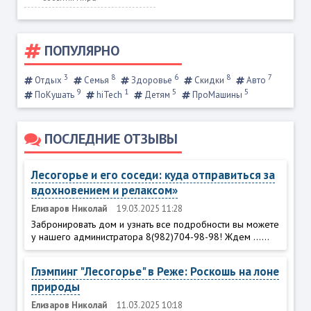
ПОПУЛЯРНО
3
8
6
8
7
Отдых
Семья
Здоровье
Скидки
Авто
9
1
5
5
ПоКушать
hiTech
Детям
ПроМашины
ПОСЛЕДНИЕ ОТЗЫВЫ
Лесогорье и его соседи: куда отправиться за
вдохновением и релаксом»
Елизаров Николай
19.03.2025 11:28
Забронировать дом и узнать все подробности вы можете
у нашего администратора 8(982)704-98-98! Ждем ......
Глэмпинг "Лесогорье" в Реже: Роскошь на лоне
природы
Елизаров Николай
11.03.2025 10:18