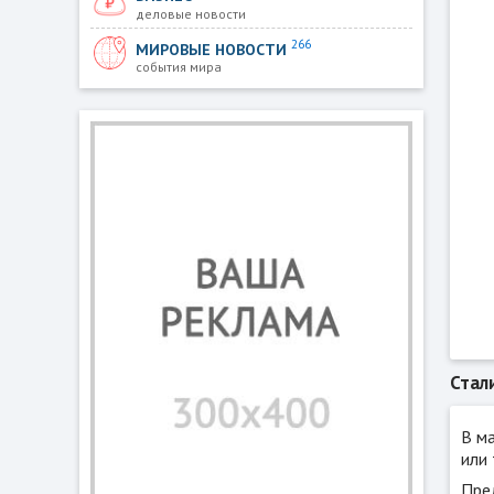
деловые новости
266
МИРОВЫЕ НОВОСТИ
события мира
Стал
В м
или
Пре