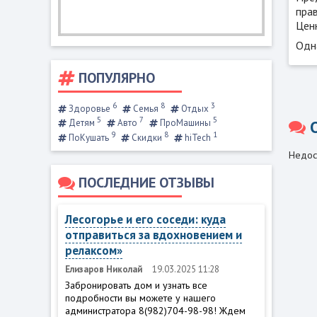
пра
Цен
Одна
ПОПУЛЯРНО
6
8
3
Здоровье
Семья
Отдых
5
7
5
Детям
Авто
ПроМашины
9
8
1
ПоКушать
Скидки
hiTech
Недос
ПОСЛЕДНИЕ ОТЗЫВЫ
Лесогорье и его соседи: куда
отправиться за вдохновением и
релаксом»
Елизаров Николай
19.03.2025 11:28
Забронировать дом и узнать все
подробности вы можете у нашего
администратора 8(982)704-98-98! Ждем