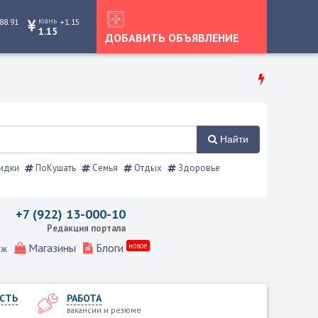
юань
88.91
+1.15
1.15
ДОБАВИТЬ ОБЪЯВЛЕНИЕ
Найти
идки
ПоКушать
Семья
Отдых
Здоровье
ления, Режевской справочник
+7 (922) 13-000-10
Редакция портала
Магазины
Блоги
новое
еж
СТЬ
РАБОТА
вакансии и резюме