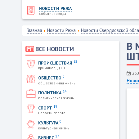
НОВОСТИ РЕЖА
события города
Главная
Новости Режа
Новости Свердловской обл
В 
ВСЕ НОВОСТИ
ШТ
82
ПРОИСШЕСТВИЯ
криминал, ДТП
23.
0
ОБЩЕСТВО
Ново
общественная жизнь
14
ПОЛИТИКА
политическая жизнь
19
СПОРТ
новости спорта
0
КУЛЬТУРА
культурная жизнь
17
БИЗНЕС