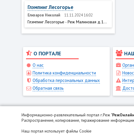
Глэмпинг Лесогорье
Елизаров Николай
11.11.2024 16:02
Глэмпинг Лесогорье - Реж Малиновая д.1...
О ПОРТАЛЕ
НА
О нас
Орган
Политика конфиденциальности
Новос
Обработка персональных данных
Интер
Обратная связь
Дост
Информационно-развлекательный портал г.Реж "
РежОнлай
Распространение, копирование, тиражирование информации 
Наш портал использует файлы Cookie