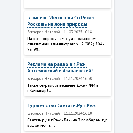
......
Глэмпинг "Лесогорье" в Реже:
Роскошь на лоне природы
Елизаров Николай
11.03.2025 10:18
На все вопросы вам с удовольствием
ответит наш администратор +7 (982) 704-
98-98...
Реклама на радио в г.Реж,
Артемовский и Алапаевский!
Елизаров Николай
11.11.2024 16:30
Также открылось вещание Джем ФМ в
г.Качканар!...
Турагенство Слетать.Ру г.Реж
Елизаров Николай
11.11.2024 16:18
Слетать ру в г.Реж - Ленина 7 подберем тур
вашей мечты...