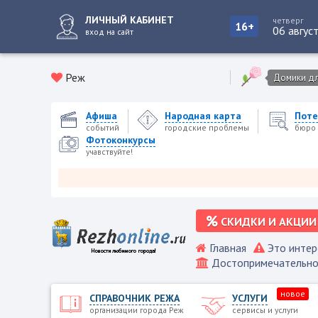
ЛИЧНЫЙ КАБИНЕТ
четверг
16+
06 авгус
вход на сайт
Реж
Домики для
Афиша
Народная карта
Поте
событий
городские проблемы
бюро 
Фотоконкурсы
учавствуйте!
СКИДКИ И АКЦИИ
Главная
Это интер
Достопримечательно
новое
СПРАВОЧНИК РЕЖА
УСЛУГИ
организации города Реж
сервисы и услуги