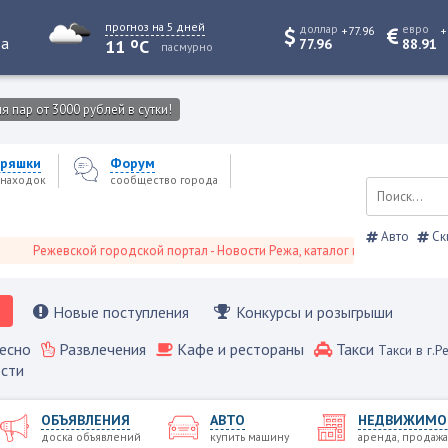
прогноз на 5 дней
доллар
евро
+77.96
+
o
та
11
C
77.96
88.91
пасмурно
 пар от 3000 рублей в сутки!
ряшки
Форум
находок
сообщество города
Авто
Ск
Режевской городской портал - Новости Режа, каталог предприятий, объяв
Новые поступления
Конкурсы и розыгрыши
есно
Развлечения
Кафе и рестораны
Такси
Такси в г.Р
сти
ОБЪЯВЛЕНИЯ
АВТО
НЕДВИЖИМО
доска объявлений
купить машину
аренда, продажа