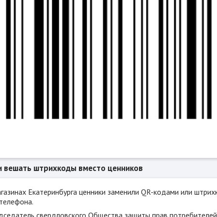
и вешать штрихкоды вместо ценников
агазинах Екатеринбурга ценники заменили QR-кодами или штри
 телефона.
дседатель свердловского Общества защиты прав потребителей А