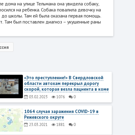
ле дома на улице Тельмана она увидела собаку,
росился на ребенка. Собака повалила девочку на
ь до школы. Там ей была оказана первая помощь.
т. Там был поставлен диагноз – укушенные раны
ссия
«Это преступление!» В Свердловской
области автохам перекрыл дорогу
скорой, которая везла пациента в коме
03.02.2023
1076
0
1064 случая заражения COVID-19 в
Режевского округе
23.03.2021
1881
0