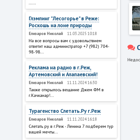
......
Глэмпинг "Лесогорье" в Реже:
Роскошь на лоне природы
Елизаров Николай
11.03.2025 10:18
На все вопросы вам с удовольствием
ответит наш администратор +7 (982) 704-
98-98...
Недос
Реклама на радио в г.Реж,
Артемовский и Алапаевский!
Елизаров Николай
11.11.2024 16:30
Также открылось вещание Джем ФМ в
г.Качканар!...
Турагенство Слетать.Ру г.Реж
Елизаров Николай
11.11.2024 16:18
Слетать ру в г.Реж - Ленина 7 подберем тур
вашей мечты...