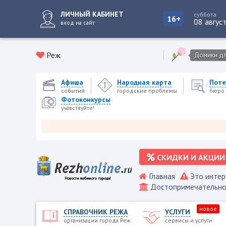
ЛИЧНЫЙ КАБИНЕТ
суббота
16+
08 авгус
вход на сайт
Реж
Домики для
Афиша
Народная карта
Поте
событий
городские проблемы
бюро 
Фотоконкурсы
учавствуйте!
Ре
СКИДКИ И АКЦИИ
Главная
Это интер
Достопримечательно
новое
СПРАВОЧНИК РЕЖА
УСЛУГИ
организации города Реж
сервисы и услуги