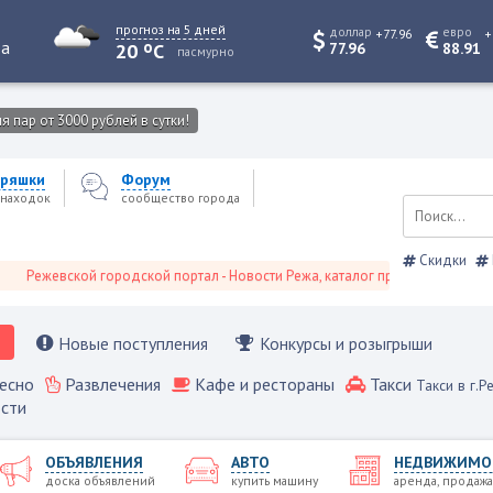
прогноз на 5 дней
доллар
евро
+77.96
+
o
та
20
C
77.96
88.91
пасмурно
 пар от 3000 рублей в сутки!
ряшки
Форум
находок
сообщество города
Скидки
жевской городской портал - Новости Режа, каталог предприятий, объявлен
Новые поступления
Конкурсы и розыгрыши
есно
Развлечения
Кафе и рестораны
Такси
Такси в г.Р
сти
ОБЪЯВЛЕНИЯ
АВТО
НЕДВИЖИМО
доска объявлений
купить машину
аренда, продажа