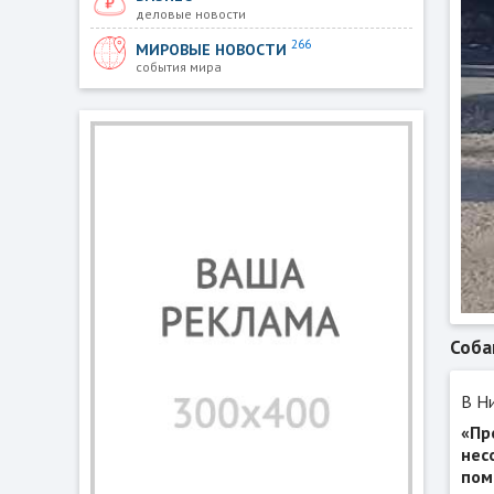
деловые новости
266
МИРОВЫЕ НОВОСТИ
события мира
Соба
В Н
«Пр
нес
пом