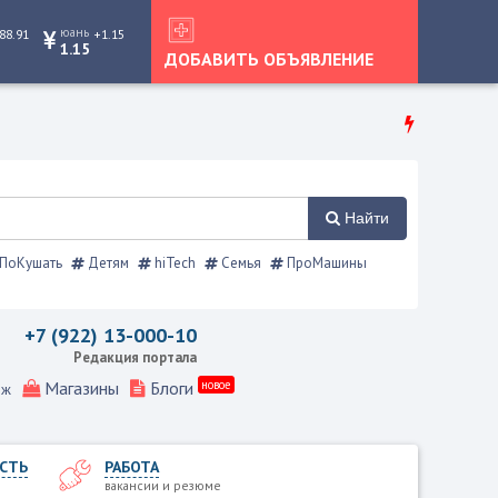
юань
88.91
+1.15
1.15
ДОБАВИТЬ ОБЪЯВЛЕНИЕ
Найти
ПоКушать
Детям
hiTech
Семья
ПроМашины
ия, Режевской справочник
+7 (922) 13-000-10
Редакция портала
Магазины
Блоги
новое
еж
СТЬ
РАБОТА
вакансии и резюме