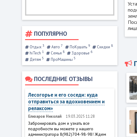
Уста
подо
земл
Пос
лица
ПОПУЛЯРНО
3
7
9
8
Отдых
Авто
ПоКушать
Скидки
1
8
6
hiTech
Семья
Здоровье
5
5
Детям
ПроМашины
ПОСЛЕДНИЕ ОТЗЫВЫ
Лесогорье и его соседи: куда
отправиться за вдохновением и
релаксом»
Елизаров Николай
19.03.2025 11:28
Забронировать дом и узнать все
подробности вы можете у нашего
администратора 8(982)704-98-98! Ждем