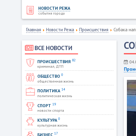
НОВОСТИ РЕЖА
события города
Главная
Новости Режа
Происшествия
Собака нап
СО
ВСЕ НОВОСТИ
82
ПРОИСШЕСТВИЯ
04.
криминал, ДТП
Прои
0
ОБЩЕСТВО
общественная жизнь
14
ПОЛИТИКА
политическая жизнь
19
СПОРТ
новости спорта
0
КУЛЬТУРА
культурная жизнь
17
БИЗНЕС