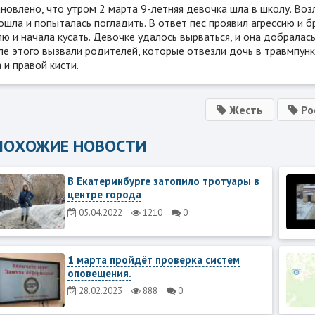
новлено, что утром 2 марта 9-летняя девочка шла в школу. Воз
шла и попыталась погладить. В ответ пес проявил агрессию и б
ю и начала кусать. Девочке удалось вырваться, и она добралас
ле этого вызвали родителей, которые отвезли дочь в травмпунк
 и правой кисти.
Жесть
Ро
ПОХОЖИЕ НОВОСТИ
В Екатеринбурге затопило тротуары в
центре города
05.04.2022
1210
0
1 марта пройдёт проверка систем
оповещения.
28.02.2023
888
0