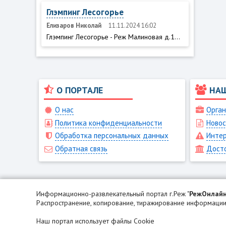
Глэмпинг Лесогорье
Елизаров Николай
11.11.2024 16:02
Глэмпинг Лесогорье - Реж Малиновая д.1...
О ПОРТАЛЕ
НА
О нас
Орган
Политика конфиденциальности
Новос
Обработка персональных данных
Интер
Обратная связь
Дост
Информационно-развлекательный портал г.Реж "
РежОнлай
Распространение, копирование, тиражирование информации 
Наш портал использует файлы Cookie