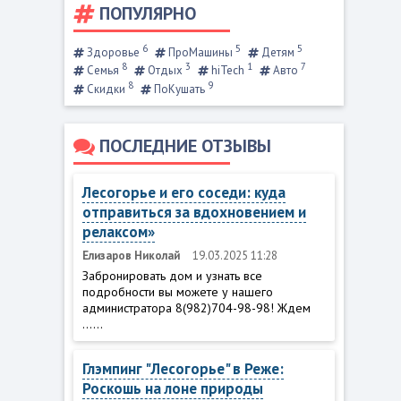
ПОПУЛЯРНО
6
5
5
Здоровье
ПроМашины
Детям
8
3
1
7
Семья
Отдых
hiTech
Авто
8
9
Скидки
ПоКушать
ПОСЛЕДНИЕ ОТЗЫВЫ
Лесогорье и его соседи: куда
отправиться за вдохновением и
релаксом»
Елизаров Николай
19.03.2025 11:28
Забронировать дом и узнать все
подробности вы можете у нашего
администратора 8(982)704-98-98! Ждем
......
Глэмпинг "Лесогорье" в Реже:
Роскошь на лоне природы