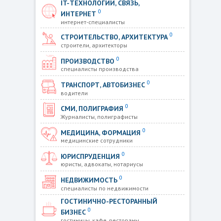
IT-ТЕХНОЛОГИИ, СВЯЗЬ,
0
ИНТЕРНЕТ
интернет-специалисты
0
СТРОИТЕЛЬСТВО, АРХИТЕКТУРА
строители, архитекторы
0
ПРОИЗВОДСТВО
специалисты производства
0
ТРАНСПОРТ, АВТОБИЗНЕС
водители
0
СМИ, ПОЛИГРАФИЯ
Журналисты, полиграфисты
0
МЕДИЦИНА, ФОРМАЦИЯ
медицинские сотрудники
0
ЮРИСПРУДЕНЦИЯ
юристы, адвокаты, нотариусы
0
НЕДВИЖИМОСТЬ
специалисты по недвижимости
ГОСТИНИЧНО-РЕСТОРАННЫЙ
0
БИЗНЕС
гостиницы, кафе, рестораны