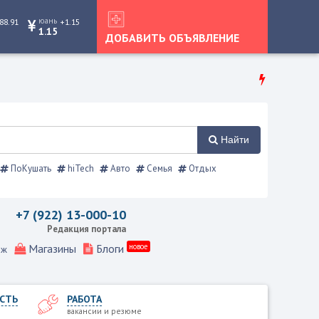
юань
88.91
+1.15
1.15
ДОБАВИТЬ ОБЪЯВЛЕНИЕ
Найти
ПоКушать
hiTech
Авто
Семья
Отдых
 Режевской справочник
+7 (922) 13-000-10
Редакция портала
Магазины
Блоги
новое
еж
СТЬ
РАБОТА
вакансии и резюме