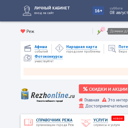
ЛИЧНЫЙ КАБИНЕТ
суббота
16+
08 авгус
вход на сайт
Реж
Домики для
Афиша
Народная карта
Поте
событий
городские проблемы
бюро 
Фотоконкурсы
учавствуйте!
Реже
СКИДКИ И АКЦИИ
Главная
Это интер
Достопримечательно
новое
СПРАВОЧНИК РЕЖА
УСЛУГИ
организации города Реж
сервисы и услуги