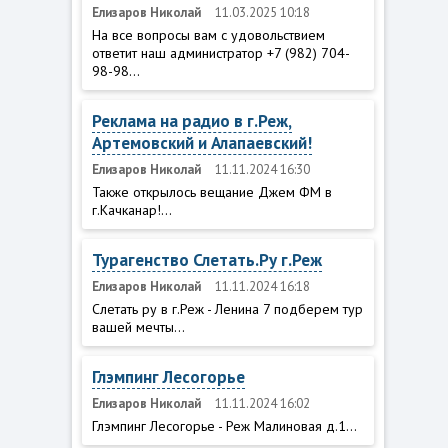
Елизаров Николай
11.03.2025 10:18
На все вопросы вам с удовольствием
ответит наш администратор +7 (982) 704-
98-98...
Реклама на радио в г.Реж,
Артемовский и Алапаевский!
Елизаров Николай
11.11.2024 16:30
Также открылось вещание Джем ФМ в
г.Качканар!...
Турагенство Слетать.Ру г.Реж
Елизаров Николай
11.11.2024 16:18
Слетать ру в г.Реж - Ленина 7 подберем тур
вашей мечты...
Глэмпинг Лесогорье
Елизаров Николай
11.11.2024 16:02
Глэмпинг Лесогорье - Реж Малиновая д.1...