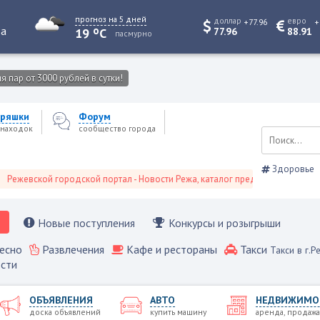
прогноз на 5 дней
доллар
евро
+77.96
+
o
та
19
C
77.96
88.91
пасмурно
 пар от 3000 рублей в сутки!
ряшки
Форум
находок
сообщество города
Здоровье
вской городской портал - Новости Режа, каталог предприятий, объявления,
Новые поступления
Конкурсы и розыгрыши
есно
Развлечения
Кафе и рестораны
Такси
Такси в г.Р
сти
ОБЪЯВЛЕНИЯ
АВТО
НЕДВИЖИМО
доска объявлений
купить машину
аренда, продажа