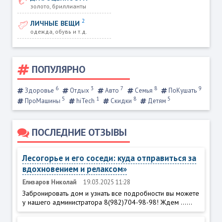
золото, бриллианты
2
ЛИЧНЫЕ ВЕЩИ
одежда, обувь и т.д.
ПОПУЛЯРНО
6
3
7
8
9
Здоровье
Отдых
Авто
Семья
ПоКушать
5
1
8
5
ПроМашины
hiTech
Скидки
Детям
ПОСЛЕДНИЕ ОТЗЫВЫ
Лесогорье и его соседи: куда отправиться за
вдохновением и релаксом»
Елизаров Николай
19.03.2025 11:28
Забронировать дом и узнать все подробности вы можете
у нашего администратора 8(982)704-98-98! Ждем ......