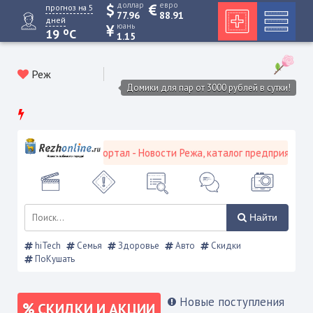
доллар
евро
прогноз на 5
77.96
88.91
дней
юань
o
19
C
1.15
Реж
Домики для пар от 3000 рублей в сутки!
евской городской портал - Новости Режа, каталог предприятий, об
Найти
hiTech
Семья
Здоровье
Авто
Скидки
ПоКушать
Новые поступления
СКИДКИ И АКЦИИ