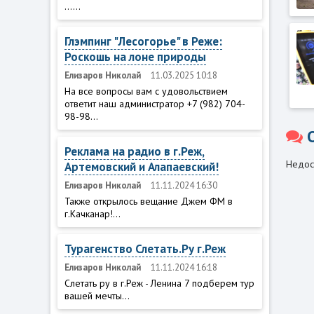
......
Глэмпинг "Лесогорье" в Реже:
Роскошь на лоне природы
Елизаров Николай
11.03.2025 10:18
На все вопросы вам с удовольствием
ответит наш администратор +7 (982) 704-
98-98...
Реклама на радио в г.Реж,
Недос
Артемовский и Алапаевский!
Елизаров Николай
11.11.2024 16:30
Также открылось вещание Джем ФМ в
г.Качканар!...
Турагенство Слетать.Ру г.Реж
Елизаров Николай
11.11.2024 16:18
Слетать ру в г.Реж - Ленина 7 подберем тур
вашей мечты...