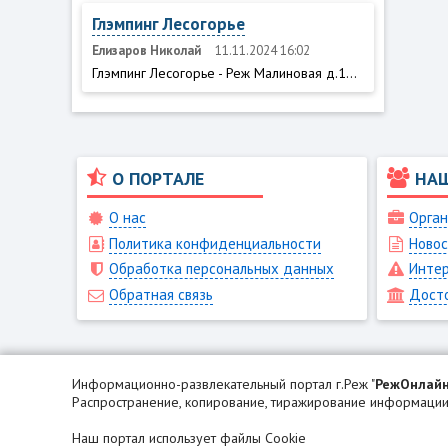
Глэмпинг Лесогорье
Елизаров Николай
11.11.2024 16:02
Глэмпинг Лесогорье - Реж Малиновая д.1...
О ПОРТАЛЕ
НА
О нас
Орган
Политика конфиденциальности
Новос
Обработка персональных данных
Интер
Обратная связь
Дост
Информационно-развлекательный портал г.Реж "
РежОнлай
Распространение, копирование, тиражирование информации 
Наш портал использует файлы Cookie