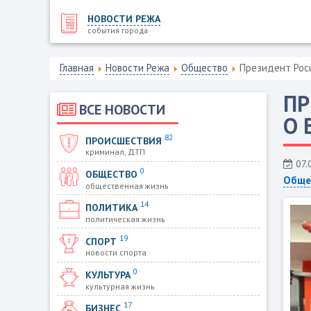
НОВОСТИ РЕЖА
события города
Главная
Новости Режа
Общество
Президент Рос
ПР
ВСЕ НОВОСТИ
О 
82
ПРОИСШЕСТВИЯ
криминал, ДТП
07.
0
ОБЩЕСТВО
Обще
общественная жизнь
14
ПОЛИТИКА
политическая жизнь
19
СПОРТ
новости спорта
0
КУЛЬТУРА
культурная жизнь
17
БИЗНЕС