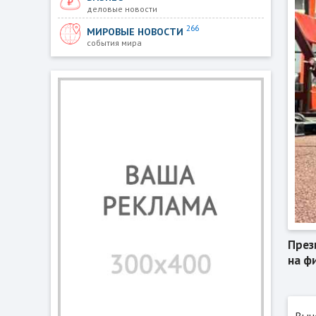
деловые новости
266
МИРОВЫЕ НОВОСТИ
события мира
През
на ф
Выч