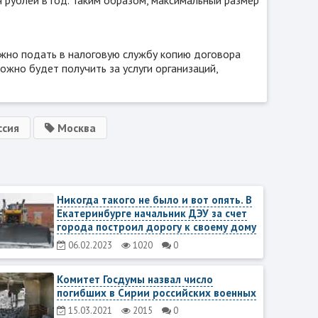
ужно подать в налоговую службу копию договора
ожно будет получить за услуги организаций,
ссия
Москва
Никогда такого не было и вот опять. В
Екатеринбурге начальник ДЭУ за счет
города построил дорогу к своему дому
06.02.2023
1020
0
Комитет Госдумы назвал число
погибших в Сирии российских военных
15.03.2021
2015
0