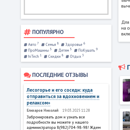
выче
Для
на о
ПОПУЛЯРНО
вкл
7
8
6
Авто
Семья
Здоровье
5
5
9
ПроМашины
Детям
ПоКушать
1
8
3
hiTech
Скидки
Отдых
ПОСЛЕДНИЕ ОТЗЫВЫ
Лесогорье и его соседи: куда
отправиться за вдохновением и
релаксом»
Елизаров Николай
19.03.2025 11:28
Забронировать дом и узнать все
подробности вы можете у нашего
администратора 8(982)704-98-98! Ждем