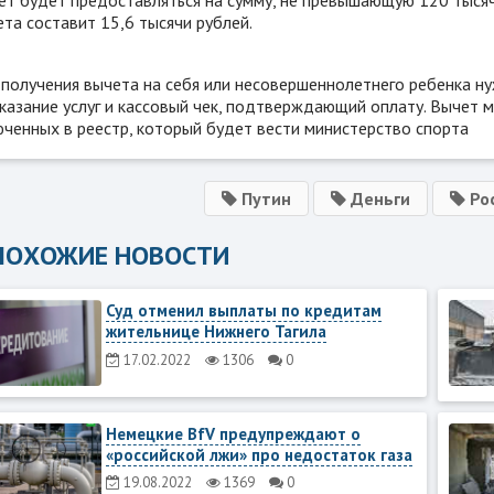
та составит 15,6 тысячи рублей.
 получения вычета на себя или несовершеннолетнего ребенка н
казание услуг и кассовый чек, подтверждающий оплату. Вычет м
юченных в реестр, который будет вести министерство спорта
Путин
Деньги
Ро
ПОХОЖИЕ НОВОСТИ
Суд отменил выплаты по кредитам
жительнице Нижнего Тагила
17.02.2022
1306
0
Немецкие BfV предупреждают о
«российской лжи» про недостаток газа
19.08.2022
1369
0