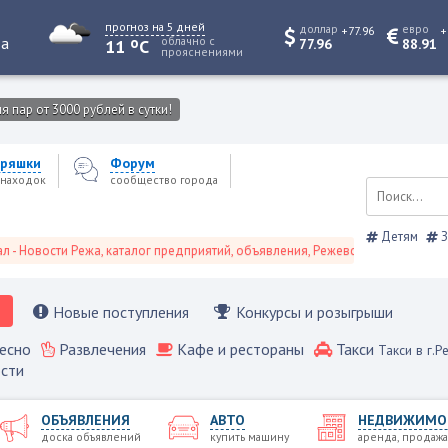
прогноз на 5 дней
доллар
евро
+77.96
+
o
та
облачно с
11
C
77.96
88.91
прояснениями
 пар от 3000 рублей в сутки!
ряшки
Форум
находок
сообщество города
Детям
З
ости Режа, каталог предприятий, объявления, Режевской справочник
Новые поступления
Конкурсы и розыгрыши
есно
Развлечения
Кафе и рестораны
Такси
Такси в г.Р
сти
ОБЪЯВЛЕНИЯ
АВТО
НЕДВИЖИМО
доска объявлений
купить машину
аренда, продажа