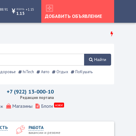
юань
88.91
+1.15
1.15
ДОБАВИТЬ ОБЪЯВЛЕНИЕ
Найти
доровье
hiTech
Авто
Отдых
ПоКушать
+7 (922) 13-000-10
Редакция портала
Магазины
Блоги
новое
еж
СТЬ
РАБОТА
вакансии и резюме