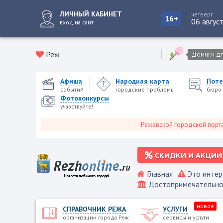
ЛИЧНЫЙ КАБИНЕТ
четверг
16+
06 авгус
вход на сайт
Реж
Домики для
Афиша
Народная карта
Поте
событий
городские проблемы
бюро 
Фотоконкурсы
учавствуйте!
Режевской городской портал - Нов
СКИДКИ И АКЦИИ
Главная
Это интер
Достопримечательно
новое
СПРАВОЧНИК РЕЖА
УСЛУГИ
организации города Реж
сервисы и услуги