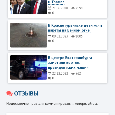
и Трампа
21.06.2018
2198
0
В Краснотурьинске дети жгли
пакеты на Вечном огне.
09.02.2023
1005
0
В центре Екатеринбурга
заметили кортеж
президентских машин
22.12.2022
962
0
ОТЗЫВЫ
Недостаточно прав для комментирования. Авторизуйтесь.