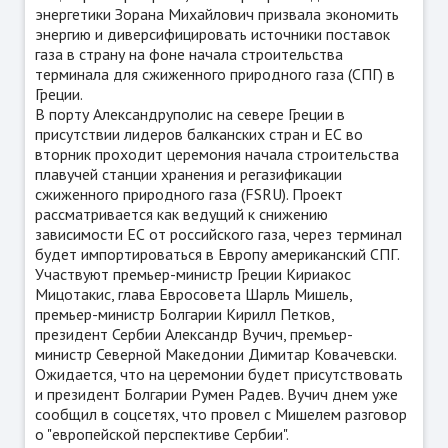
энергетики Зорана Михайлович призвала экономить
энергию и диверсифицировать источники поставок
газа в страну на фоне начала строительства
терминала для сжиженного природного газа (СПГ) в
Греции.
В порту Александруполис на севере Греции в
присутствии лидеров балканских стран и ЕС во
вторник проходит церемония начала строительства
плавучей станции хранения и регазификации
сжиженного природного газа (FSRU). Проект
рассматривается как ведущий к снижению
зависимости ЕС от российского газа, через терминал
будет импортироваться в Европу американский СПГ.
Участвуют премьер-министр Греции Кириакос
Мицотакис, глава Евросовета Шарль Мишель,
премьер-министр Болгарии Кирилл Петков,
президент Сербии Александр Вучич, премьер-
министр Северной Македонии Димитар Ковачевски.
Ожидается, что на церемонии будет присутствовать
и президент Болгарии Румен Радев. Вучич днем уже
сообщил в соцсетях, что провел с Мишелем разговор
о "европейской перспективе Сербии".