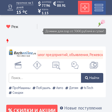
доллар
евро
прогноз на 5
77.96
88.91
дней
юань
o
15
C
1.15
Реж
Домики для пар от 3000 рублей в сутки!
- Новости Режа, каталог предприятий, объявления, Режевской спра
Найти
ПроМашины
ПоКушать
Авто
Детям
hiTech
Скидки
Новые поступления
СКИДКИ И АКЦИИ