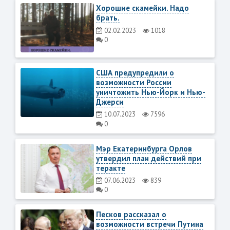
Хорошие скамейки. Надо
брать.
02.02.2023
1018
0
США предупредили о
возможности России
уничтожить Нью-Йорк и Нью-
Джерси
10.07.2023
7596
0
Мэр Екатеринбурга Орлов
утвердил план действий при
теракте
07.06.2023
839
0
Песков рассказал о
возможности встречи Путина