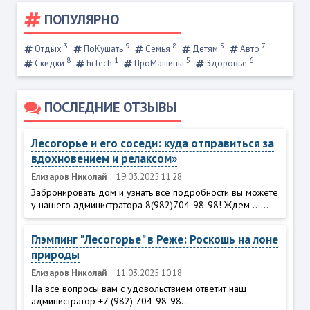
ПОПУЛЯРНО
3
9
8
5
7
Отдых
ПоКушать
Семья
Детям
Авто
8
1
5
6
Скидки
hiTech
ПроМашины
Здоровье
ПОСЛЕДНИЕ ОТЗЫВЫ
Лесогорье и его соседи: куда отправиться за
вдохновением и релаксом»
Елизаров Николай
19.03.2025 11:28
Забронировать дом и узнать все подробности вы можете
у нашего администратора 8(982)704-98-98! Ждем ......
Глэмпинг "Лесогорье" в Реже: Роскошь на лоне
природы
Елизаров Николай
11.03.2025 10:18
На все вопросы вам с удовольствием ответит наш
администратор +7 (982) 704-98-98...