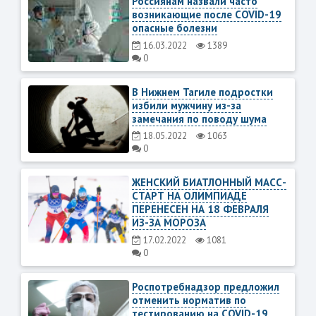
Россиянам назвали часто
возникающие после COVID-19
опасные болезни
16.03.2022
1389
0
В Нижнем Тагиле подростки
избили мужчину из-за
замечания по поводу шума
18.05.2022
1063
0
ЖЕНСКИЙ БИАТЛОННЫЙ МАСС-
СТАРТ НА ОЛИМПИАДЕ
ПЕРЕНЕСЕН НА 18 ФЕВРАЛЯ
ИЗ-ЗА МОРОЗА
17.02.2022
1081
0
Роспотребнадзор предложил
отменить норматив по
тестированию на COVID-19