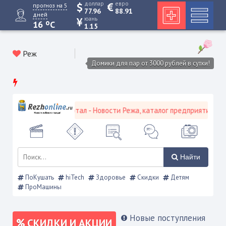
доллар
евро
прогноз на 5
77.96
88.91
дней
юань
o
16
C
1.15
Реж
Домики для пар от 3000 рублей в сутки!
ой городской портал - Новости Режа, каталог предприятий, объявл
Найти
ПоКушать
hiTech
Здоровье
Скидки
Детям
ПроМашины
Новые поступления
СКИДКИ И АКЦИИ