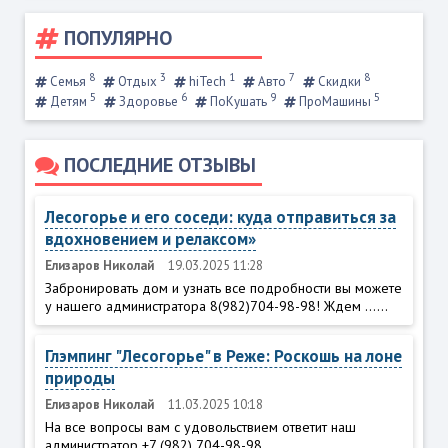
ПОПУЛЯРНО
8
3
1
7
8
Семья
Отдых
hiTech
Авто
Скидки
5
6
9
5
Детям
Здоровье
ПоКушать
ПроМашины
ПОСЛЕДНИЕ ОТЗЫВЫ
Лесогорье и его соседи: куда отправиться за
вдохновением и релаксом»
Елизаров Николай
19.03.2025 11:28
Забронировать дом и узнать все подробности вы можете
у нашего администратора 8(982)704-98-98! Ждем ......
Глэмпинг "Лесогорье" в Реже: Роскошь на лоне
природы
Елизаров Николай
11.03.2025 10:18
На все вопросы вам с удовольствием ответит наш
администратор +7 (982) 704-98-98...