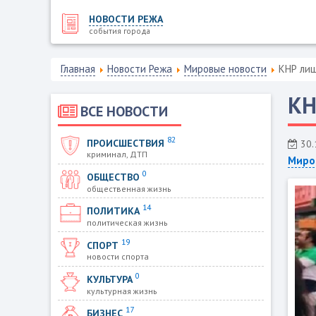
НОВОСТИ РЕЖА
события города
Главная
Новости Режа
Мировые новости
КНР ли
КН
ВСЕ НОВОСТИ
82
ПРОИСШЕСТВИЯ
30.
криминал, ДТП
Миро
0
ОБЩЕСТВО
общественная жизнь
14
ПОЛИТИКА
политическая жизнь
19
СПОРТ
новости спорта
0
КУЛЬТУРА
культурная жизнь
17
БИЗНЕС