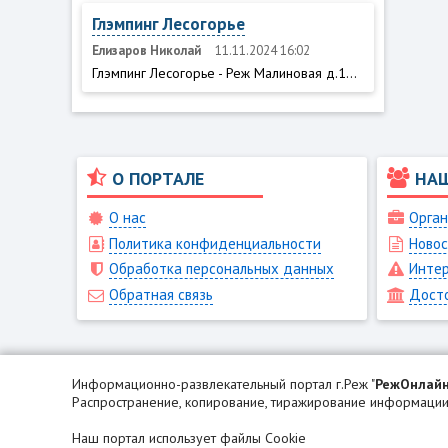
Глэмпинг Лесогорье
Елизаров Николай
11.11.2024 16:02
Глэмпинг Лесогорье - Реж Малиновая д.1...
О ПОРТАЛЕ
НА
О нас
Орган
Политика конфиденциальности
Новос
Обработка персональных данных
Интер
Обратная связь
Дост
Информационно-развлекательный портал г.Реж "
РежОнлай
Распространение, копирование, тиражирование информации 
Наш портал использует файлы Cookie