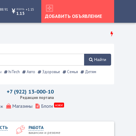
юань
88.91
+1.15
1.15
ДОБАВИТЬ ОБЪЯВЛЕНИЕ
Найти
ы
hiTech
Авто
Здоровье
Семья
Детям
й справочник
+7 (922) 13-000-10
Редакция портала
Магазины
Блоги
новое
еж
СТЬ
РАБОТА
вакансии и резюме