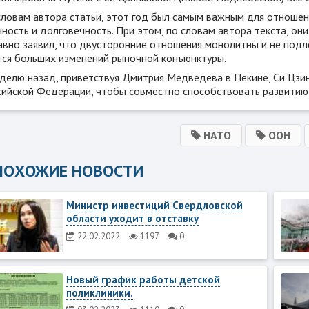
словам автора статьи, этот год был самым важным для отношен
ность и долговечность. При этом, по словам автора текста, он
авно заявил, что двусторонние отношения монолитны и не подл
тся больших изменений рыночной конъюнктуры.
делю назад, приветствуя Дмитрия Медведева в Пекине, Си Цзинь
сийской Федерации, чтобы совместно способствовать развитию 
НАТО
ООН
ПОХОЖИЕ НОВОСТИ
Министр инвестиций Свердловской
области уходит в отставку
22.02.2022
1197
0
Новый график работы детской
поликлиники.