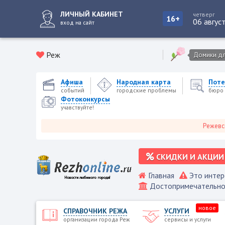
ЛИЧНЫЙ КАБИНЕТ
четверг
16+
06 авгус
вход на сайт
Реж
Домики для
Афиша
Народная карта
Поте
событий
городские проблемы
бюро 
Фотоконкурсы
учавствуйте!
Режевской горо
СКИДКИ И АКЦИИ
Главная
Это интер
Достопримечательно
новое
СПРАВОЧНИК РЕЖА
УСЛУГИ
организации города Реж
сервисы и услуги