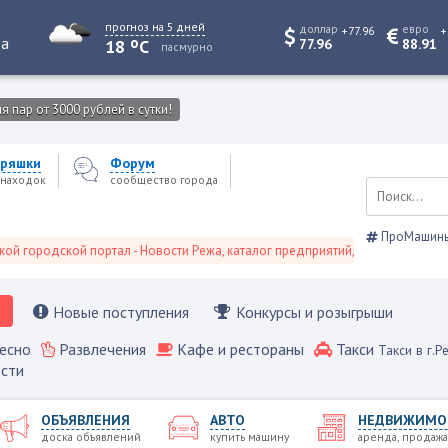
прогноз на 5 дней
доллар
евро
+77.96
+
o
та
18
C
77.96
88.91
пасмурно
 пар от 3000 рублей в сутки!
ряшки
Форум
находок
сообщество города
ПроМашин
дской портал - Новости Режа, каталог предприятий, объявления, Режевско
Новые поступления
Конкурсы и розыгрыши
есно
Развлечения
Кафе и рестораны
Такси
Такси в г.Р
сти
ОБЪЯВЛЕНИЯ
АВТО
НЕДВИЖИМО
доска объявлений
купить машину
аренда, продажа