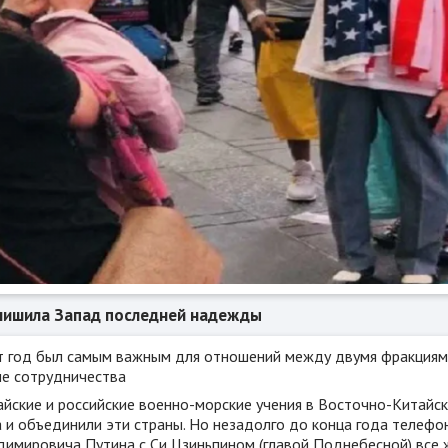
лишила Запад последней надежды
т год был самым важным для отношений между двумя фракциями.
не сотрудничества
айские и российские военно-морские учения в Восточно-Китай
а и объединили эти страны. Но незадолго до конца года телеф
димировича Путина с Си Цзиньпином (главой Поднебесной) все ж