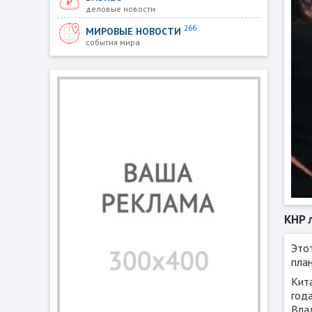
деловые новости
266
МИРОВЫЕ НОВОСТИ
события мира
КНР 
Это
пла
Кит
год
Вла