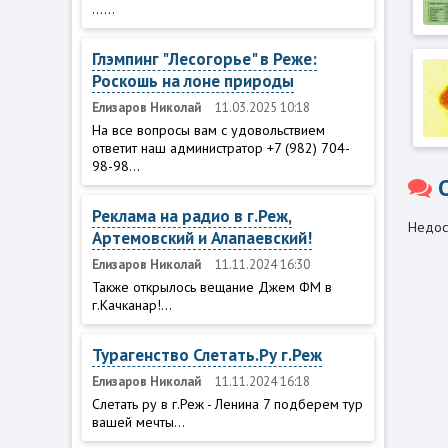
......
Глэмпинг "Лесогорье" в Реже:
Роскошь на лоне природы
Елизаров Николай
11.03.2025 10:18
На все вопросы вам с удовольствием
ответит наш администратор +7 (982) 704-
98-98...
Реклама на радио в г.Реж,
Недос
Артемовский и Алапаевский!
Елизаров Николай
11.11.2024 16:30
Также открылось вещание Джем ФМ в
г.Качканар!...
Турагенство Слетать.Ру г.Реж
Елизаров Николай
11.11.2024 16:18
Слетать ру в г.Реж - Ленина 7 подберем тур
вашей мечты...