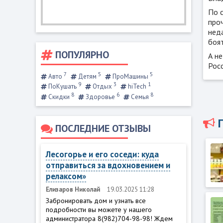
По 
проч
нед
боя
ПОПУЛЯРНО
А не
Рос
7
5
5
Авто
Детям
ПроМашины
9
3
1
ПоКушать
Отдых
hiTech
8
6
8
Скидки
Здоровье
Семья
ПОСЛЕДНИЕ ОТЗЫВЫ
Лесогорье и его соседи: куда
отправиться за вдохновением и
релаксом»
Елизаров Николай
19.03.2025 11:28
Забронировать дом и узнать все
подробности вы можете у нашего
администратора 8(982)704-98-98! Ждем