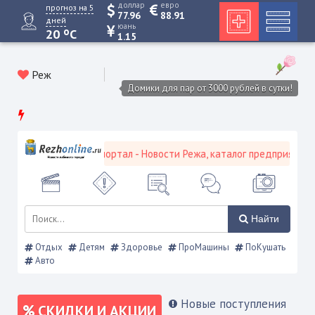
доллар
евро
прогноз на 5
77.96
88.91
дней
юань
o
20
C
1.15
Реж
Домики для пар от 3000 рублей в сутки!
евской городской портал - Новости Режа, каталог предприятий, об
Найти
Отдых
Детям
Здоровье
ПроМашины
ПоКушать
Авто
Новые поступления
СКИДКИ И АКЦИИ