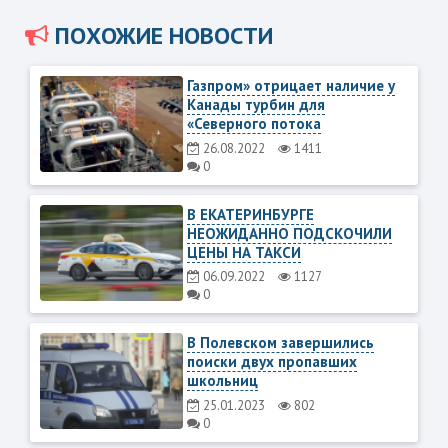
ПОХОЖИЕ НОВОСТИ
Газпром» отрицает наличие у
Канады турбин для
«Северного потока
26.08.2022
1411
0
В ЕКАТЕРИНБУРГЕ
НЕОЖИДАННО ПОДСКОЧИЛИ
ЦЕНЫ НА ТАКСИ
06.09.2022
1127
0
В Полевском завершились
поиски двух пропавших
школьниц
25.01.2023
802
0