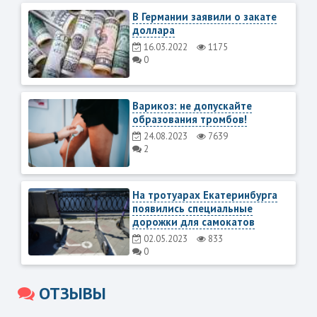
В Германии заявили о закате
доллара
16.03.2022
1175
0
Варикоз: не допускайте
образования тромбов!
24.08.2023
7639
2
На тротуарах Екатеринбурга
появились специальные
дорожки для самокатов
02.05.2023
833
0
ОТЗЫВЫ