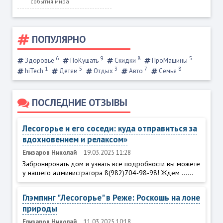
события мира
ПОПУЛЯРНО
6
9
8
5
Здоровье
ПоКушать
Скидки
ПроМашины
1
5
3
7
8
hiTech
Детям
Отдых
Авто
Семья
ПОСЛЕДНИЕ ОТЗЫВЫ
Лесогорье и его соседи: куда отправиться за
вдохновением и релаксом»
Елизаров Николай
19.03.2025 11:28
Забронировать дом и узнать все подробности вы можете
у нашего администратора 8(982)704-98-98! Ждем ......
Глэмпинг "Лесогорье" в Реже: Роскошь на лоне
природы
Елизаров Николай
11.03.2025 10:18