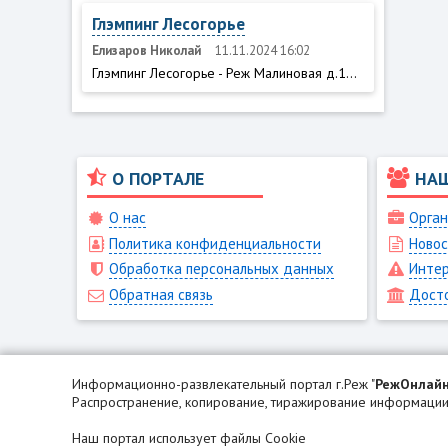
Глэмпинг Лесогорье
Елизаров Николай
11.11.2024 16:02
Глэмпинг Лесогорье - Реж Малиновая д.1...
О ПОРТАЛЕ
НА
О нас
Орган
Политика конфиденциальности
Новос
Обработка персональных данных
Интер
Обратная связь
Дост
Информационно-развлекательный портал г.Реж "
РежОнлай
Распространение, копирование, тиражирование информации 
Наш портал использует файлы Cookie