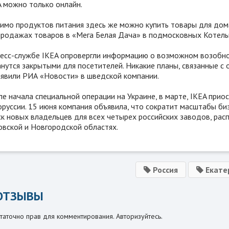
A можно только онлайн.
имо продуктов питания здесь же можно купить товары для дома 
продажах товаров в «Мега Белая Дача» в подмосковных Котель
ресс-службе IKEA опровергли информацию о возможном возобнов
анутся закрытыми для посетителей. Никакие планы, связанные с
аявили РИА «Новости» в шведской компании.
е начала специальной операции на Украине, в марте, IKEA прио
руссии. 15 июня компания объявила, что сократит масштабы биз
ск новых владельцев для всех четырех российских заводов, рас
овской и Новгородской областях.
Россия
Екате
ОТЗЫВЫ
таточно прав для комментирования. Авторизуйтесь.