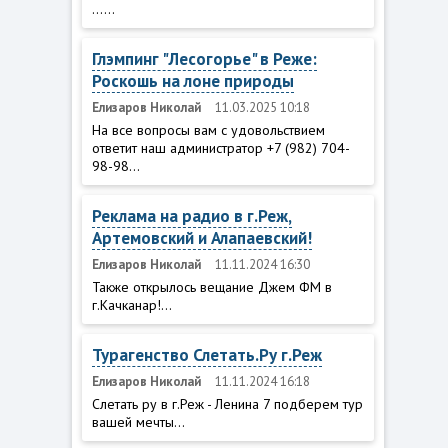
......
Глэмпинг "Лесогорье" в Реже:
Роскошь на лоне природы
Елизаров Николай
11.03.2025 10:18
На все вопросы вам с удовольствием
ответит наш администратор +7 (982) 704-
98-98...
Реклама на радио в г.Реж,
Артемовский и Алапаевский!
Елизаров Николай
11.11.2024 16:30
Также открылось вещание Джем ФМ в
г.Качканар!...
Турагенство Слетать.Ру г.Реж
Елизаров Николай
11.11.2024 16:18
Слетать ру в г.Реж - Ленина 7 подберем тур
вашей мечты...