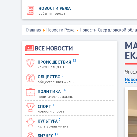
НОВОСТИ РЕЖА
события города
Главная
Новости Режа
Новости Свердловской обл
МА
ВСЕ НОВОСТИ
ЕК
82
ПРОИСШЕСТВИЯ
криминал, ДТП
01.
0
ОБЩЕСТВО
Ново
общественная жизнь
14
ПОЛИТИКА
политическая жизнь
19
СПОРТ
новости спорта
0
КУЛЬТУРА
культурная жизнь
17
БИЗНЕС