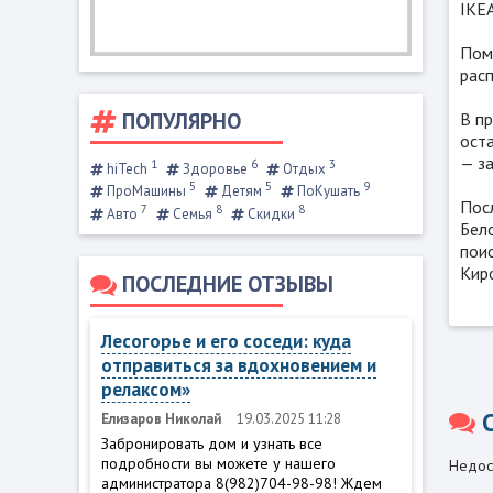
IKE
Пом
рас
ПОПУЛЯРНО
В п
ост
— з
1
6
3
hiTech
Здоровье
Отдых
5
5
9
ПроМашины
Детям
ПоКушать
Посл
7
8
8
Авто
Семья
Скидки
Бело
пои
Кир
ПОСЛЕДНИЕ ОТЗЫВЫ
Лесогорье и его соседи: куда
отправиться за вдохновением и
релаксом»
Елизаров Николай
19.03.2025 11:28
Забронировать дом и узнать все
подробности вы можете у нашего
Недос
администратора 8(982)704-98-98! Ждем