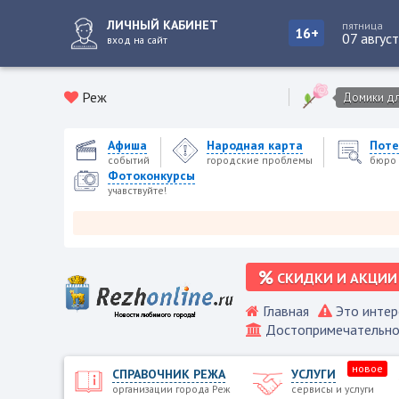
ЛИЧНЫЙ КАБИНЕТ
пятница
16+
07 авгус
вход на сайт
Реж
Домики для
Афиша
Народная карта
Поте
событий
городские проблемы
бюро 
Фотоконкурсы
учавствуйте!
Реж
СКИДКИ И АКЦИИ
Главная
Это интер
Достопримечательно
новое
СПРАВОЧНИК РЕЖА
УСЛУГИ
организации города Реж
сервисы и услуги