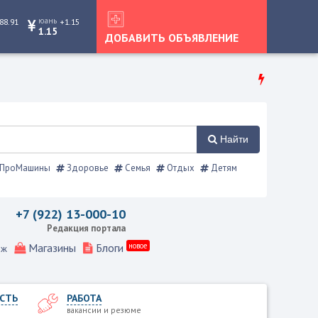
юань
88.91
+1.15
1.15
ДОБАВИТЬ ОБЪЯВЛЕНИЕ
Найти
ПроМашины
Здоровье
Семья
Отдых
Детям
я, Режевской справочник
+7 (922) 13-000-10
Редакция портала
Магазины
Блоги
новое
еж
СТЬ
РАБОТА
вакансии и резюме