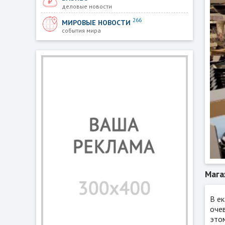
деловые новости
266
МИРОВЫЕ НОВОСТИ
события мира
Мага
В е
очев
это