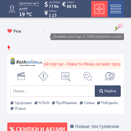
доллар
евро
прогноз на 5
77.96
88.91
дней
юань
o
19
C
1.15
Реж
Домики для пар от 3000 рублей в сутки!
Режевской городской портал - Новости Режа, каталог предприятий
Найти
Здоровье
hiTech
ПроМашины
Семья
ПоКушать
Отдых
Новые поступления
СКИДКИ И АКЦИИ