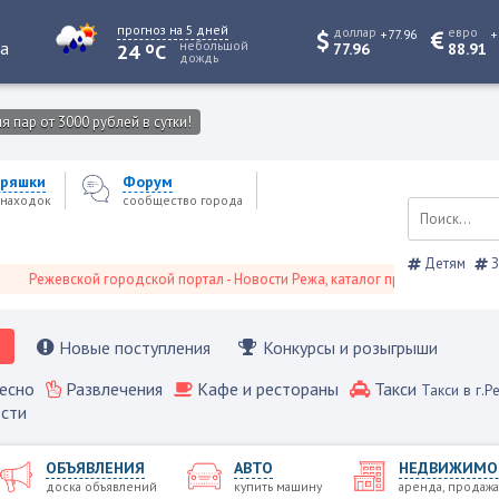
прогноз на 5 дней
доллар
евро
+77.96
+
o
та
небольшой
24
C
77.96
88.91
дождь
 пар от 3000 рублей в сутки!
ряшки
Форум
находок
сообщество города
Детям
З
жевской городской портал - Новости Режа, каталог предприятий, объявлен
Новые поступления
Конкурсы и розыгрыши
есно
Развлечения
Кафе и рестораны
Такси
Такси в г.Р
сти
ОБЪЯВЛЕНИЯ
АВТО
НЕДВИЖИМО
доска объявлений
купить машину
аренда, продажа