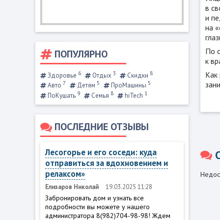
в св
и п
на «
глаз
По 
ПОПУЛЯРНО
к в
6
3
8
Как 
Здоровье
Отдых
Скидки
зани
7
5
5
Авто
Детям
ПроМашины
9
8
1
ПоКушать
Семья
hiTech
ПОСЛЕДНИЕ ОТЗЫВЫ
Лесогорье и его соседи: куда
отправиться за вдохновением и
релаксом»
Недос
Елизаров Николай
19.03.2025 11:28
Забронировать дом и узнать все
подробности вы можете у нашего
администратора 8(982)704-98-98! Ждем