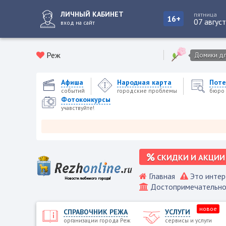
ЛИЧНЫЙ КАБИНЕТ
пятница
16+
07 авгус
вход на сайт
Реж
Домики для
Афиша
Народная карта
Поте
событий
городские проблемы
бюро 
Фотоконкурсы
учавствуйте!
Ре
СКИДКИ И АКЦИИ
Главная
Это интер
Достопримечательно
новое
СПРАВОЧНИК РЕЖА
УСЛУГИ
организации города Реж
сервисы и услуги