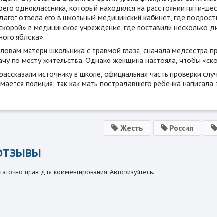
оего одноклассника, который находился на расстоянии пяти-шес
едагог отвела его в школьный медицинский кабинет, где подрос
скорой» в медицинское учреждение, где поставили несколько ди
ного яблока».
словам матери школьника с травмой глаза, сначала медсестра п
рачу по месту жительства. Однако женщина настояла, чтобы «ск
рассказали источнику в школе, официальная часть проверки слу
мается полиция, так как мать пострадавшего ребенка написала 
Жесть
Россия
ОТЗЫВЫ
таточно прав для комментирования. Авторизуйтесь.