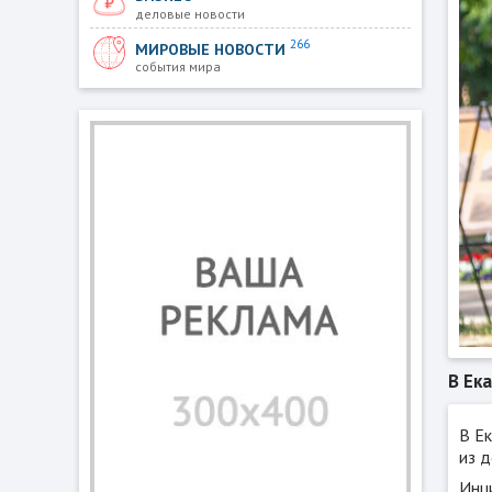
деловые новости
266
МИРОВЫЕ НОВОСТИ
события мира
В Ек
В Ек
из д
Инци