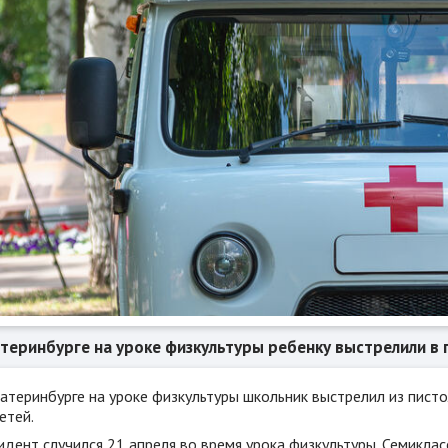
атеринбурге на уроке физкультуры ребенку выстрелили в г
атеринбурге на уроке физкультуры школьник выстрелил из писто
етей.
дент случился 21 апреля во время урока физкультуры. Семиклас