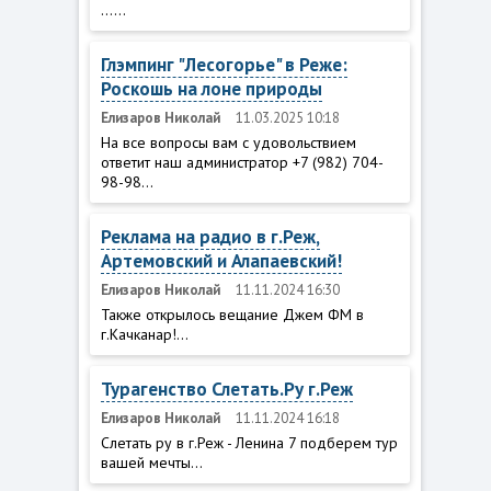
......
Глэмпинг "Лесогорье" в Реже:
Роскошь на лоне природы
Елизаров Николай
11.03.2025 10:18
На все вопросы вам с удовольствием
ответит наш администратор +7 (982) 704-
98-98...
Реклама на радио в г.Реж,
Артемовский и Алапаевский!
Елизаров Николай
11.11.2024 16:30
Также открылось вещание Джем ФМ в
г.Качканар!...
Турагенство Слетать.Ру г.Реж
Елизаров Николай
11.11.2024 16:18
Слетать ру в г.Реж - Ленина 7 подберем тур
вашей мечты...