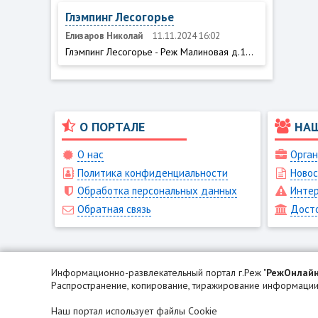
Глэмпинг Лесогорье
Елизаров Николай
11.11.2024 16:02
Глэмпинг Лесогорье - Реж Малиновая д.1...
О ПОРТАЛЕ
НА
О нас
Орган
Политика конфиденциальности
Новос
Обработка персональных данных
Интер
Обратная связь
Дост
Информационно-развлекательный портал г.Реж "
РежОнлай
Распространение, копирование, тиражирование информации 
Наш портал использует файлы Cookie