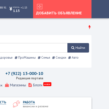
юань
88.91
+1.15
1.15
ДОБАВИТЬ ОБЪЯВЛЕНИЕ
Найти
доровье
ПроМашины
Семья
Скидки
Авто
ия, Режевской справочник
+7 (922) 13-000-10
Редакция портала
Магазины
Блоги
новое
еж
СТЬ
РАБОТА
вакансии и резюме