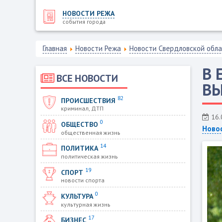
НОВОСТИ РЕЖА
события города
Главная
Новости Режа
Новости Свердловской обл
В 
ВСЕ НОВОСТИ
ВЫ
82
ПРОИСШЕСТВИЯ
криминал, ДТП
16.
0
ОБЩЕСТВО
Ново
общественная жизнь
14
ПОЛИТИКА
политическая жизнь
19
СПОРТ
новости спорта
0
КУЛЬТУРА
культурная жизнь
17
БИЗНЕС