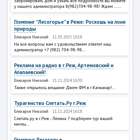
Забронировать дом и узнать все подробности вы можете
у нашего администратора 8(982)704-98-98! Ждем ......
Глэмпинг "Лесогорье" в Реже: Роскошь на лоне
природы
Елизаров Николай
11.03.2025 10:18
На все вопросы вам с удовольствием ответит наш
администратор +7 (982) 704-98-98...
Реклама на радио в г.Реж, Артемовский и
Алапаевский!
Елизаров Николай
11.11.2024 16:30
Также открылось вещание Джем ФМ в г.Качканар!...
Турагенство Слетать.Ру г.Реж
Елизаров Николай
11.11.2024 16:18
Слетать ру в г.Реж - Ленина 7 подберем тур вашей
мечты...
Глэмпинг Лесогорье