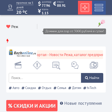
доллар
евро
прогноз на 5
77.96
88.91
дней
юань
o
20
C
1.15
Реж
Домики для пар от 3000 рублей в сутки!
евской городской портал - Новости Режа, каталог предприятий, об
Найти
Авто
Скидки
Отдых
Семья
Детям
hiTech
Новые поступления
СКИДКИ И АКЦИИ