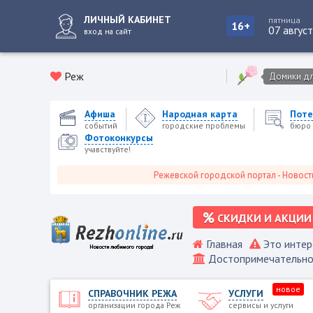
ЛИЧНЫЙ КАБИНЕТ
пятница
16+
07 авгус
вход на сайт
Реж
Домики для
Афиша
Народная карта
Поте
событий
городские проблемы
бюро 
Фотоконкурсы
учавствуйте!
Режевской городской портал - Новости Режа,
СКИДКИ И АКЦИИ
Главная
Это интер
Достопримечательно
новое
СПРАВОЧНИК РЕЖА
УСЛУГИ
организации города Реж
сервисы и услуги