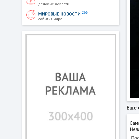
деловые новости
266
МИРОВЫЕ НОВОСТИ
события мира
Еще 
Сам
Нел
Пос