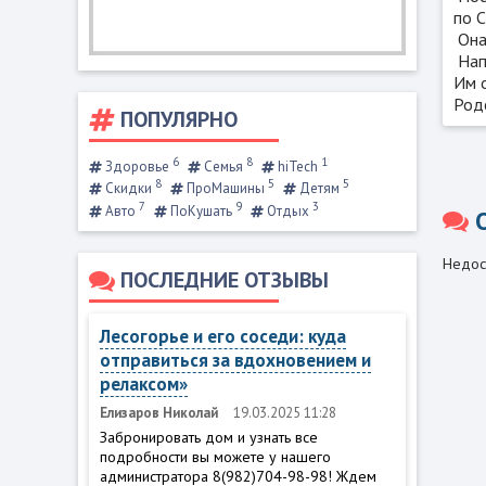
по 
Она
Нап
Им о
Родс
ПОПУЛЯРНО
6
8
1
Здоровье
Семья
hiTech
8
5
5
Скидки
ПроМашины
Детям
7
9
3
Авто
ПоКушать
Отдых
Недос
ПОСЛЕДНИЕ ОТЗЫВЫ
Лесогорье и его соседи: куда
отправиться за вдохновением и
релаксом»
Елизаров Николай
19.03.2025 11:28
Забронировать дом и узнать все
подробности вы можете у нашего
администратора 8(982)704-98-98! Ждем