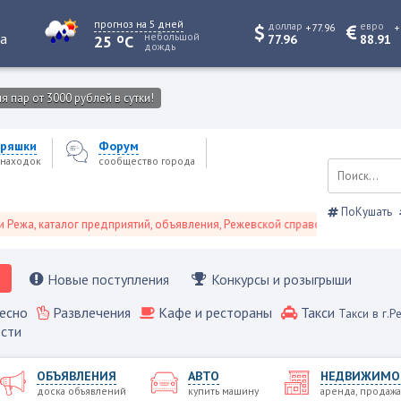
прогноз на 5 дней
доллар
евро
+77.96
+
o
та
небольшой
25
C
77.96
88.91
дождь
 пар от 3000 рублей в сутки!
ряшки
Форум
находок
сообщество города
ПоКушать
 каталог предприятий, объявления, Режевской справочник
Новые поступления
Конкурсы и розыгрыши
есно
Развлечения
Кафе и рестораны
Такси
Такси в г.Р
сти
ОБЪЯВЛЕНИЯ
АВТО
НЕДВИЖИМО
доска объявлений
купить машину
аренда, продажа