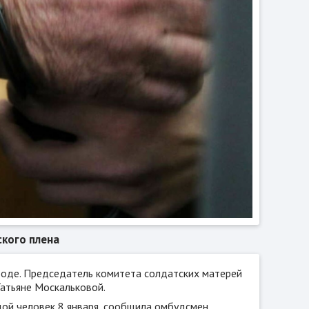
ского плена
роде. Председатель комитета солдатских матерей
атьяне Москальковой.
ой человек 8 января, сообщила омбудсмен