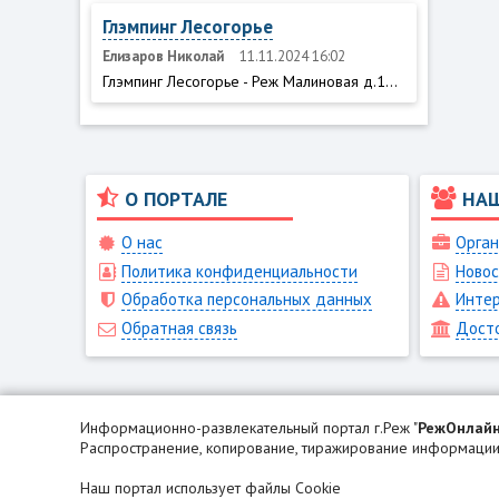
Глэмпинг Лесогорье
Елизаров Николай
11.11.2024 16:02
Глэмпинг Лесогорье - Реж Малиновая д.1...
О ПОРТАЛЕ
НА
О нас
Орган
Политика конфиденциальности
Новос
Обработка персональных данных
Интер
Обратная связь
Дост
Информационно-развлекательный портал г.Реж "
РежОнлай
Распространение, копирование, тиражирование информации 
Наш портал использует файлы Cookie