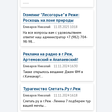
......
Глэмпинг "Лесогорье" в Реже:
Роскошь на лоне природы
Елизаров Николай
11.03.2025 10:18
На все вопросы вам с удовольствием
ответит наш администратор +7 (982) 704-
98-98...
Реклама на радио в г.Реж,
Артемовский и Алапаевский!
Елизаров Николай
11.11.2024 16:30
Также открылось вещание Джем ФМ в
г.Качканар!...
Турагенство Слетать.Ру г.Реж
Елизаров Николай
11.11.2024 16:18
Слетать ру в г.Реж - Ленина 7 подберем тур
вашей мечты...