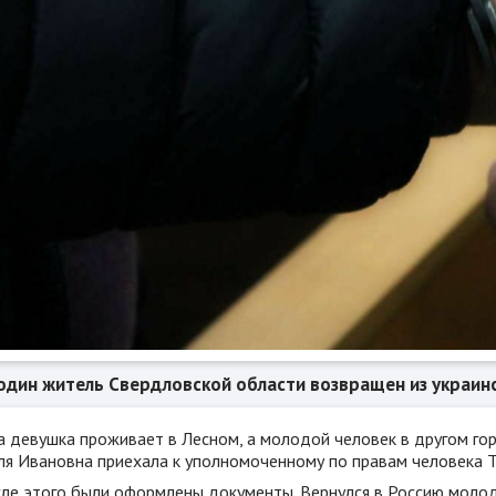
один житель Свердловской области возвращен из украин
а девушка проживает в Лесном, а молодой человек в другом го
ля Ивановна приехала к уполномоченному по правам человека Т
ле этого были оформлены документы. Вернулся в Россию молод