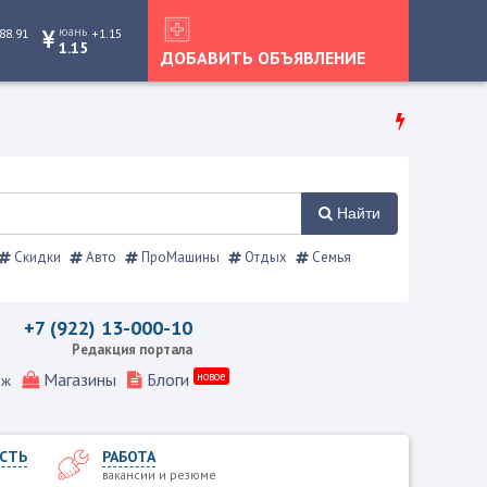
юань
88.91
+1.15
1.15
ДОБАВИТЬ ОБЪЯВЛЕНИЕ
Найти
Скидки
Авто
ПроМашины
Отдых
Семья
+7 (922) 13-000-10
Редакция портала
Магазины
Блоги
новое
еж
СТЬ
РАБОТА
вакансии и резюме