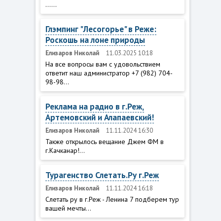
......
Глэмпинг "Лесогорье" в Реже:
Роскошь на лоне природы
Елизаров Николай
11.03.2025 10:18
На все вопросы вам с удовольствием
ответит наш администратор +7 (982) 704-
98-98...
Реклама на радио в г.Реж,
Артемовский и Алапаевский!
Елизаров Николай
11.11.2024 16:30
Также открылось вещание Джем ФМ в
г.Качканар!...
Турагенство Слетать.Ру г.Реж
Елизаров Николай
11.11.2024 16:18
Слетать ру в г.Реж - Ленина 7 подберем тур
вашей мечты...