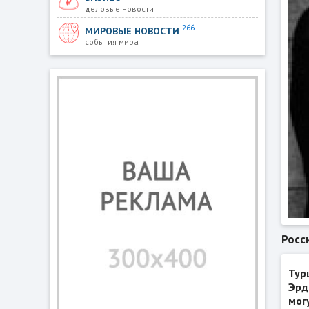
деловые новости
266
МИРОВЫЕ НОВОСТИ
события мира
Росс
Тур
Эрд
мог