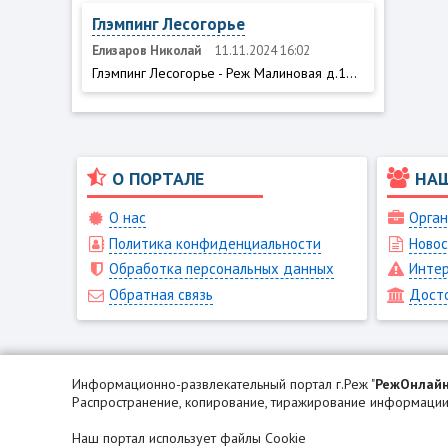
Глэмпинг Лесогорье
Елизаров Николай
11.11.2024 16:02
Глэмпинг Лесогорье - Реж Малиновая д.1...
О ПОРТАЛЕ
НА
О нас
Орган
Политика конфиденциальности
Новос
Обработка персональных данных
Интер
Обратная связь
Дост
Информационно-развлекательный портал г.Реж "
РежОнлай
Распространение, копирование, тиражирование информации 
Наш портал использует файлы Cookie