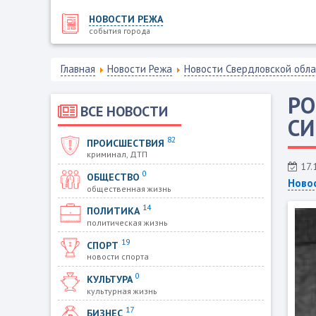
НОВОСТИ РЕЖА
события города
Главная
Новости Режа
Новости Свердловской обл
РО
ВСЕ НОВОСТИ
СИ
82
ПРОИСШЕСТВИЯ
криминал, ДТП
17.
0
ОБЩЕСТВО
Ново
общественная жизнь
14
ПОЛИТИКА
политическая жизнь
19
СПОРТ
новости спорта
0
КУЛЬТУРА
культурная жизнь
17
БИЗНЕС