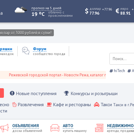
прогноз на 5 дней
доллар
евро
+77.96
+
o
та
облачно с
19
C
77.96
88.91
прояснениями
 пар от 3000 рублей в сутки!
ряшки
Форум
находок
сообщество города
hiTech
А
Режевской городской портал - Новости Режа, каталог предприятий, объявл
Новые поступления
Конкурсы и розыгрыши
есно
Развлечения
Кафе и рестораны
Такси
Такси в г.Р
сти
ОБЪЯВЛЕНИЯ
АВТО
НЕДВИЖИМО
доска объявлений
купить машину
аренда, продажа