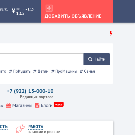
юань
88.91
+1.15
1.15
ДОБАВИТЬ ОБЪЯВЛЕНИЕ
Найти
вто
ПоКушать
Детям
ПроМашины
Семья
ения, Режевской справочник
+7 (922) 13-000-10
Редакция портала
Магазины
Блоги
новое
еж
СТЬ
РАБОТА
вакансии и резюме