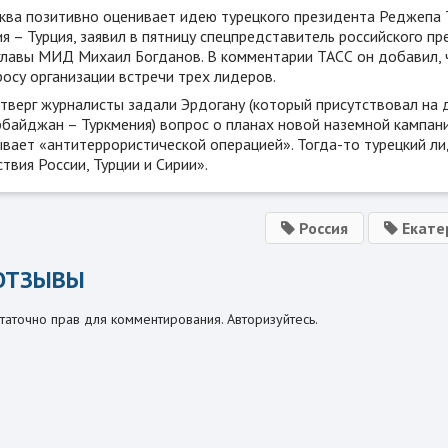
ква позитивно оценивает идею турецкого президента Реджепа 
я – Турция, заявил в пятницу спецпредставитель российского п
главы МИД Михаил Богданов. В комментарии ТАСС он добавил, 
осу организации встречи трех лидеров.
етверг журналисты задали Эрдогану (который присутствовал на 
рбайджан – Туркмения) вопрос о планах новой наземной кампани
вает «антитеррористической операцией». Тогда-то турецкий ли
твия России, Турции и Сирии».
Россия
Екате
ОТЗЫВЫ
таточно прав для комментирования. Авторизуйтесь.