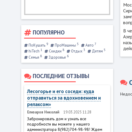
Мос
Сири
зам
вопр
В ч
ПОПУЛЯРНО
Азе
назы
9
5
7
ПоКушать
ПроМашины
Авто
дейс
1
8
3
5
hiTech
Скидки
Отдых
Детям
8
6
Семья
Здоровье
ПОСЛЕДНИЕ ОТЗЫВЫ
Лесогорье и его соседи: куда
Недос
отправиться за вдохновением и
релаксом»
Елизаров Николай
19.03.2025 11:28
Забронировать дом и узнать все
подробности вы можете у нашего
администратора 8(982)704-98-98! Ждем