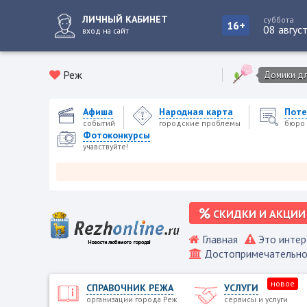
ЛИЧНЫЙ КАБИНЕТ
суббота
16+
08 авгус
вход на сайт
Реж
Домики для
Афиша
Народная карта
Поте
событий
городские проблемы
бюро 
Фотоконкурсы
учавствуйте!
СКИДКИ И АКЦИИ
Главная
Это интер
Достопримечательно
новое
СПРАВОЧНИК РЕЖА
УСЛУГИ
организации города Реж
сервисы и услуги