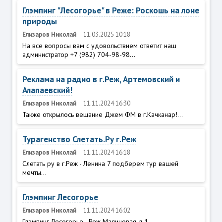
Глэмпинг "Лесогорье" в Реже: Роскошь на лоне
природы
Елизаров Николай
11.03.2025 10:18
На все вопросы вам с удовольствием ответит наш
администратор +7 (982) 704-98-98...
Реклама на радио в г.Реж, Артемовский и
Алапаевский!
Елизаров Николай
11.11.2024 16:30
Также открылось вещание Джем ФМ в г.Качканар!...
Турагенство Слетать.Ру г.Реж
Елизаров Николай
11.11.2024 16:18
Слетать ру в г.Реж - Ленина 7 подберем тур вашей
мечты...
Глэмпинг Лесогорье
Елизаров Николай
11.11.2024 16:02
Глэмпинг Лесогорье - Реж Малиновая д.1...