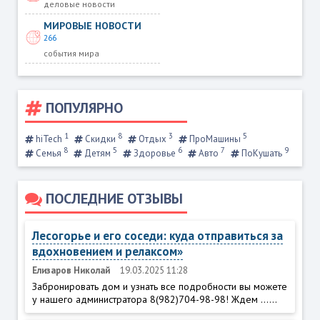
деловые новости
МИРОВЫЕ НОВОСТИ
266
события мира
ПОПУЛЯРНО
1
8
3
5
hiTech
Скидки
Отдых
ПроМашины
8
5
6
7
9
Семья
Детям
Здоровье
Авто
ПоКушать
ПОСЛЕДНИЕ ОТЗЫВЫ
Лесогорье и его соседи: куда отправиться за
вдохновением и релаксом»
Елизаров Николай
19.03.2025 11:28
Забронировать дом и узнать все подробности вы можете
у нашего администратора 8(982)704-98-98! Ждем ......