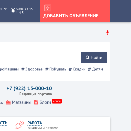
юань
88.91
+1.15
1.15
ДОБАВИТЬ ОБЪЯВЛЕНИЕ
Найти
роМашины
Здоровье
ПоКушать
Скидки
Детям
Режевской справочник
+7 (922) 13-000-10
Редакция портала
Магазины
Блоги
новое
еж
СТЬ
РАБОТА
вакансии и резюме