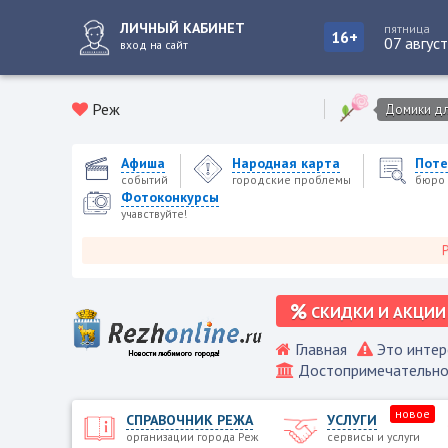
ЛИЧНЫЙ КАБИНЕТ
пятница
16+
07 авгус
вход на сайт
Реж
Домики для
Афиша
Народная карта
Поте
событий
городские проблемы
бюро 
Фотоконкурсы
учавствуйте!
Режевс
СКИДКИ И АКЦИИ
Главная
Это интер
Достопримечательно
новое
СПРАВОЧНИК РЕЖА
УСЛУГИ
организации города Реж
сервисы и услуги