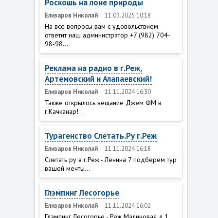
Роскошь на лоне природы
Елизаров Николай
11.03.2025 10:18
На все вопросы вам с удовольствием
ответит наш администратор +7 (982) 704-
98-98...
Реклама на радио в г.Реж,
Артемовский и Алапаевский!
Елизаров Николай
11.11.2024 16:30
Также открылось вещание Джем ФМ в
г.Качканар!...
Турагенство Слетать.Ру г.Реж
Елизаров Николай
11.11.2024 16:18
Слетать ру в г.Реж - Ленина 7 подберем тур
вашей мечты...
Глэмпинг Лесогорье
Елизаров Николай
11.11.2024 16:02
Глэмпинг Лесогорье - Реж Малиновая д.1...