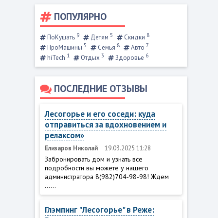
ПОПУЛЯРНО
9
5
8
ПоКушать
Детям
Скидки
5
8
7
ПроМашины
Семья
Авто
1
3
6
hiTech
Отдых
Здоровье
ПОСЛЕДНИЕ ОТЗЫВЫ
Лесогорье и его соседи: куда
отправиться за вдохновением и
релаксом»
Елизаров Николай
19.03.2025 11:28
Забронировать дом и узнать все
подробности вы можете у нашего
администратора 8(982)704-98-98! Ждем
......
Глэмпинг "Лесогорье" в Реже: