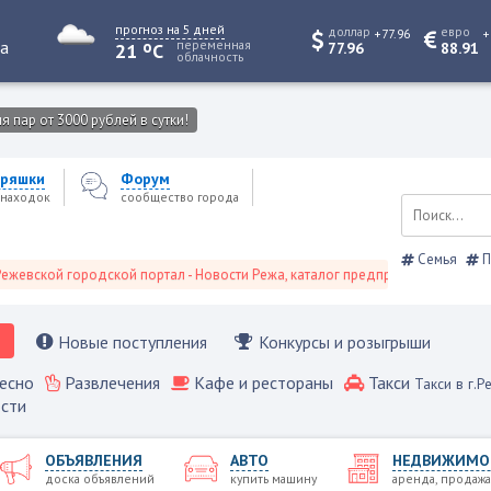
прогноз на 5 дней
доллар
евро
+77.96
+
o
та
переменная
21
C
77.96
88.91
облачность
 пар от 3000 рублей в сутки!
ряшки
Форум
находок
сообщество города
Семья
П
кой городской портал - Новости Режа, каталог предприятий, объявления, 
Новые поступления
Конкурсы и розыгрыши
есно
Развлечения
Кафе и рестораны
Такси
Такси в г.Р
сти
ОБЪЯВЛЕНИЯ
АВТО
НЕДВИЖИМО
доска объявлений
купить машину
аренда, продажа