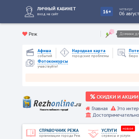
ЛИЧНЫЙ КАБИНЕТ
четверг
16+
06 авгус
вход на сайт
Реж
Домики для
Афиша
Народная карта
Поте
событий
городские проблемы
бюро 
Фотоконкурсы
учавствуйте!
Реже
СКИДКИ И АКЦИИ
Главная
Это интер
Достопримечательно
новое
СПРАВОЧНИК РЕЖА
УСЛУГИ
организации города Реж
сервисы и услуги