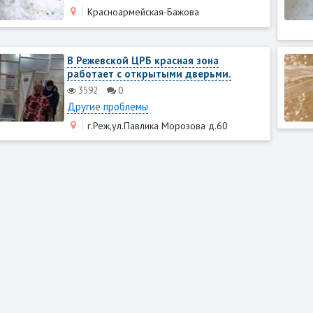
Красноармейская-Бажова
В Режевской ЦРБ красная зона
работает с открытыми дверьми.
3592
0
Другие проблемы
г.Реж,ул.Павлика Морозова д.60