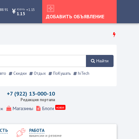
юань
88.91
+1.15
1.15
ДОБАВИТЬ ОБЪЯВЛЕНИЕ
Найти
вто
Скидки
Отдых
ПоКушать
hiTech
 Режевской справочник
+7 (922) 13-000-10
Редакция портала
Магазины
Блоги
новое
еж
СТЬ
РАБОТА
вакансии и резюме