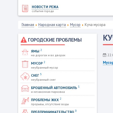
НОВОСТИ РЕЖА
события города
Главная
Народная карта
Мусор
Куча мусора
КУ
ГОРОДСКИЕ ПРОБЛЕМЫ
2
ЯМЫ
22.
на дорогах и во дворах
2
Мусо
МУСОР
неубранный мусор
5
СНЕГ
неубранный снег
1
БРОШЕННЫЙ АВТОМОБИЛЬ
и незаконная парковка
2
ПРОБЛЕМЫ ЖКХ
прорывы, отсутствие воды
0
ПРЕДПРИНИМАТЕЛЬСТВО