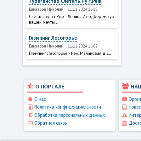
Турагенство Слетать.Ру г.Реж
Елизаров Николай
11.11.2024 16:18
Слетать ру в г.Реж - Ленина 7 подберем тур
вашей мечты...
Глэмпинг Лесогорье
Елизаров Николай
11.11.2024 16:02
Глэмпинг Лесогорье - Реж Малиновая д.1...
О ПОРТАЛЕ
НА
О нас
Орган
Политика конфиденциальности
Новос
Обработка персональных данных
Интер
Обратная связь
Дост