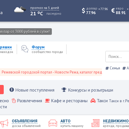
прогноз на 5 дней
доллар
евро
+77.96
+
o
та
21
C
77.96
88.91
пасмурно
 пар от 3000 рублей в сутки!
ряшки
Форум
находок
сообщество города
Семья
А
вской городской портал - Новости Режа, каталог предприятий, объявления,
Новые поступления
Конкурсы и розыгрыши
есно
Развлечения
Кафе и рестораны
Такси
Такси в г.Р
сти
ОБЪЯВЛЕНИЯ
АВТО
НЕДВИЖИМО
доска объявлений
купить машину
аренда, продажа