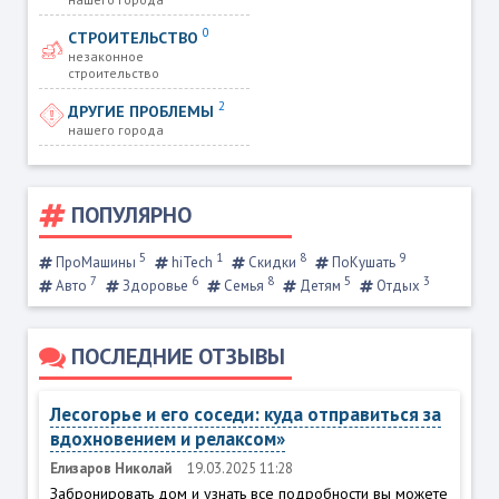
0
СТРОИТЕЛЬСТВО
незаконное
строительство
2
ДРУГИЕ ПРОБЛЕМЫ
нашего города
ПОПУЛЯРНО
5
1
8
9
ПроМашины
hiTech
Скидки
ПоКушать
7
6
8
5
3
Авто
Здоровье
Семья
Детям
Отдых
ПОСЛЕДНИЕ ОТЗЫВЫ
Лесогорье и его соседи: куда отправиться за
вдохновением и релаксом»
Елизаров Николай
19.03.2025 11:28
Забронировать дом и узнать все подробности вы можете