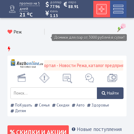
доллар
евро
прогноз на 5
77.96
88.91
дней
юань
o
21
C
1.15
Реж
Домики для пар от 3000 рублей в сутки!
евской городской портал - Новости Режа, каталог предприятий, об
Найти
ПоКушать
Семья
Скидки
Авто
Здоровье
Детям
Новые поступления
СКИДКИ И АКЦИИ