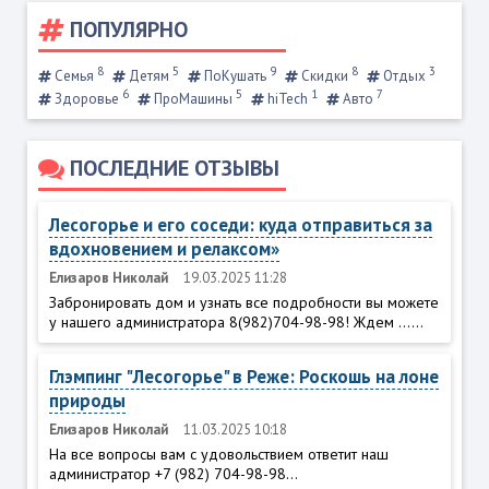
ПОПУЛЯРНО
8
5
9
8
3
Семья
Детям
ПоКушать
Скидки
Отдых
6
5
1
7
Здоровье
ПроМашины
hiTech
Авто
ПОСЛЕДНИЕ ОТЗЫВЫ
Лесогорье и его соседи: куда отправиться за
вдохновением и релаксом»
Елизаров Николай
19.03.2025 11:28
Забронировать дом и узнать все подробности вы можете
у нашего администратора 8(982)704-98-98! Ждем ......
Глэмпинг "Лесогорье" в Реже: Роскошь на лоне
природы
Елизаров Николай
11.03.2025 10:18
На все вопросы вам с удовольствием ответит наш
администратор +7 (982) 704-98-98...