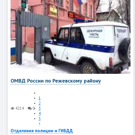
ОМВД России по Режевскому району
1
2
4214
0
3
4
5
3
Отделения полиции и ГИБДД