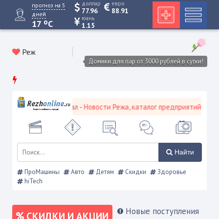
доллар
евро
прогноз на 5
77.96
88.91
дней
юань
o
17
C
1.15
Реж
Домики для пар от 3000 рублей в сутки!
 городской портал - Новости Режа, каталог предприятий, объявлен
Найти
ПроМашины
Авто
Детям
Скидки
Здоровье
hiTech
Новые поступления
СКИДКИ И АКЦИИ